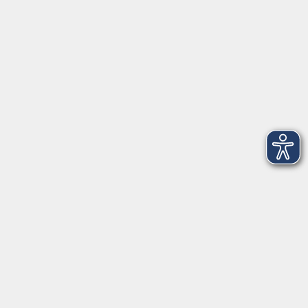
AGB
Barrierefreiheitserklärung
Datenschutzerklärung
Impressum
Widerruf
Anschrift
Volkshochschule-Musikschule Bad Homburg
Elisabethenstraße 4–8
61348 Bad Homburg v. d. Höhe
info@vhs-badhomburg.de
musikschule@vhs-badhomburg.de
Tel: 06172 23006
Fax: 06172 23009