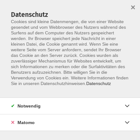
×
Datenschutz
Cookies sind kleine Datenmengen, die von einer Website
gesendet und vom Webbrowser des Nutzers während des
Surfens auf dem Computer des Nutzers gespeichert
Skip to main content
werden. Ihr Browser speichert jede Nachricht in einer
kleinen Datei, die Cookie genannt wird. Wenn Sie eine
weitere Seite vom Server anfordern, sendet Ihr Browser
das Cookie an den Server zurück. Cookies wurden als
zuverlässiger Mechanismus für Websites entwickelt, um
sich Informationen zu merken oder die Surfaktivitäten des
Benutzers aufzuzeichnen. Bitte willigen Sie in die
Verwendung von Cookies ein. Weitere Informationen finden
Sie in unseren Datenschutzhinweisen.
Datenschutz
Sie sind hier:
Gesundheit
Outdoor-Angebote
Notwendig
Bogenschießen
Matomo
In Zusammenarbeit mit dem Bogensportclub
Hochtaunus e.V.