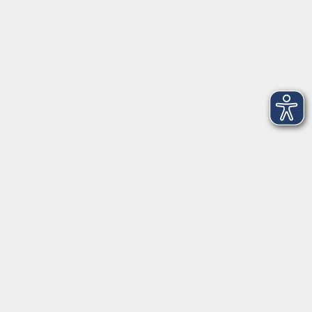
AGB
Barrierefreiheitserklärung
Datenschutzerklärung
Impressum
Widerruf
Anschrift
Volkshochschule-Musikschule Bad Homburg
Elisabethenstraße 4–8
61348 Bad Homburg v. d. Höhe
info@vhs-badhomburg.de
musikschule@vhs-badhomburg.de
Tel: 06172 23006