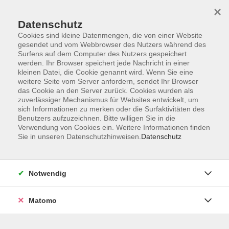
×
Datenschutz
Cookies sind kleine Datenmengen, die von einer Website
gesendet und vom Webbrowser des Nutzers während des
Surfens auf dem Computer des Nutzers gespeichert
Skip to main content
werden. Ihr Browser speichert jede Nachricht in einer
kleinen Datei, die Cookie genannt wird. Wenn Sie eine
weitere Seite vom Server anfordern, sendet Ihr Browser
das Cookie an den Server zurück. Cookies wurden als
Qigong und Tai Chi
zuverlässiger Mechanismus für Websites entwickelt, um
sich Informationen zu merken oder die Surfaktivitäten des
Benutzers aufzuzeichnen. Bitte willigen Sie in die
Verwendung von Cookies ein. Weitere Informationen finden
Sie in unseren Datenschutzhinweisen.
Datenschutz
12 Kurse
Notwendig
zurück zu Gesundheit
Matomo
Volker Mohn
Fachbereichsleiter Politik,
Gesellschaft, Geschichte,