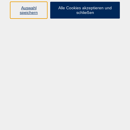
Exkursionen, Kunst-/
Auswahl
Alle Cookies akzeptieren und
Kulturgeschichte, Gesundheit
speichern
schließen
06172 9257-18
mohn@vhs-badhomburg.de
Ergebnisse filtern
Bildungsurlaub: Ressourcen für Beruf und
Alltag in Zeiten gesellschaftlichen Wandels
aufbauen durch Tai Chi und Qi Gong.
Methodik, Lehr- und Lernmittel
Mo. 03.08.2026 09:00
Bad Homburg