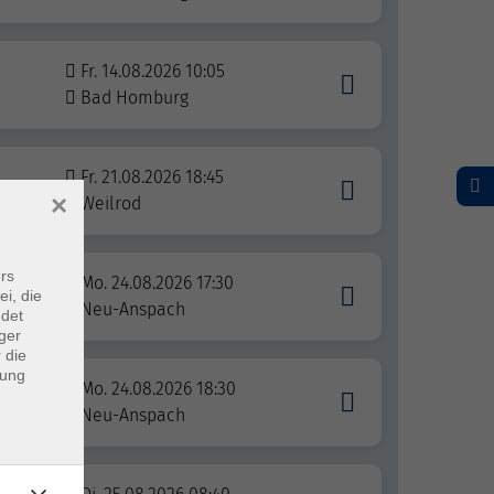
Fr. 14.08.2026 10:05
Bad Homburg
Fr. 21.08.2026 18:45
×
!
Weilrod
rs
Mo. 24.08.2026 17:30
ei, die
Neu-Anspach
ndet
ger
 die
dung
Mo. 24.08.2026 18:30
Neu-Anspach