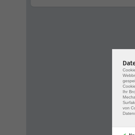
Dat
Cookie
Webbr
gespei
Cookie
Ihr Br
Mechan
Surfak
von Co
Daten