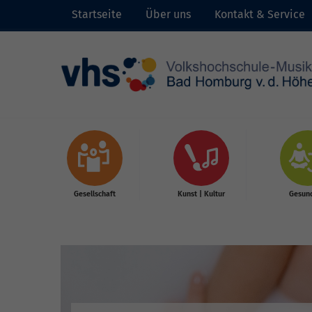
Startseite
Über uns
Kontakt & Service
Skip to main content
Gesellschaft
Kunst | Kultur
Gesund