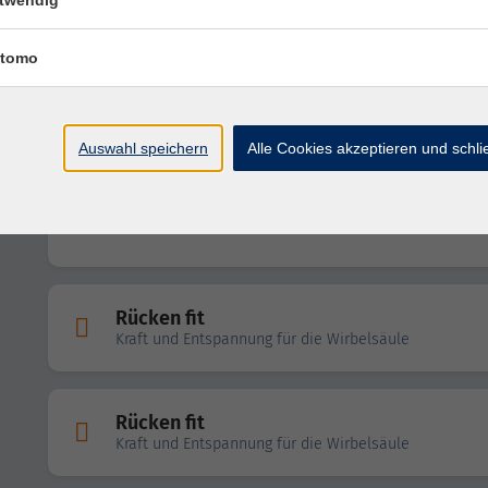
twendig
Ganzkörperfitness
tomo
Wirbelsäulengymnastik
Auswahl speichern
Alle Cookies akzeptieren und schl
Hatha-Yoga für den Rücken
Rücken fit
Kraft und Entspannung für die Wirbelsäule
Rücken fit
Kraft und Entspannung für die Wirbelsäule