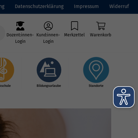
ng
Datenschutzerklärung
Impressum
Widerruf
Dozent:innen-
Kund:innen-
Merkzettel
Warenkorb
Login
Login
kschule
Bildungsurlaube
Standorte