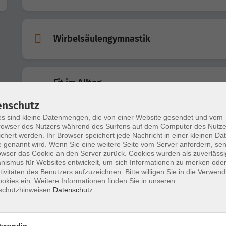
Wirbelsäulengymnastik
Fit im Alltag
Mit Spaß neue Energie tanken und den Körper stärken
enschutz
s sind kleine Datenmengen, die von einer Website gesendet und vom
owser des Nutzers während des Surfens auf dem Computer des Nutze
Rücken fit
chert werden. Ihr Browser speichert jede Nachricht in einer kleinen Dat
Kraft und Entspannung für die Wirbelsäule
 genannt wird. Wenn Sie eine weitere Seite vom Server anfordern, se
owser das Cookie an den Server zurück. Cookies wurden als zuverlässi
ismus für Websites entwickelt, um sich Informationen zu merken oder
tivitäten des Benutzers aufzuzeichnen. Bitte willigen Sie in die Verwen
Rücken fit
okies ein. Weitere Informationen finden Sie in unseren
Kraft und Entspannung für die Wirbelsäule
schutzhinweisen.
Datenschutz