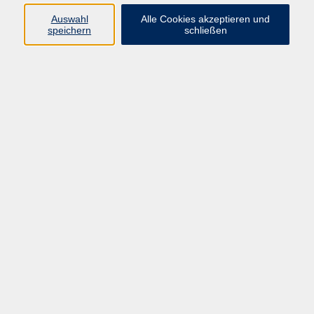
Sprachen
Auswahl
Alle Cookies akzeptieren und
Beruf | IT
speichern
schließen
Musikschule
Bildungsurlaube
Standorte
Service
Startseite
Über uns
Kontakt & Service
|
Rückblick
|
AGB