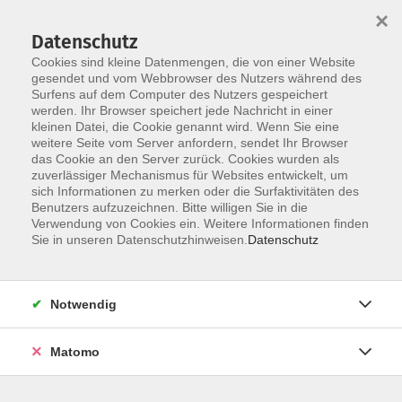
×
Datenschutz
Cookies sind kleine Datenmengen, die von einer Website
gesendet und vom Webbrowser des Nutzers während des
Surfens auf dem Computer des Nutzers gespeichert
Skip to main content
werden. Ihr Browser speichert jede Nachricht in einer
kleinen Datei, die Cookie genannt wird. Wenn Sie eine
weitere Seite vom Server anfordern, sendet Ihr Browser
Der Kurs konnte nicht gefunden werden.
das Cookie an den Server zurück. Cookies wurden als
zuverlässiger Mechanismus für Websites entwickelt, um
sich Informationen zu merken oder die Surfaktivitäten des
Benutzers aufzuzeichnen. Bitte willigen Sie in die
Verwendung von Cookies ein. Weitere Informationen finden
Sie in unseren Datenschutzhinweisen.
Datenschutz
Programm
Notwendig
Gesellschaft
Matomo
Kunst | Kultur
Gesundheit