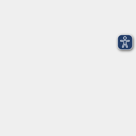
Impressum
Widerruf
Anschrift
Volkshochschule-Musikschule Bad Homburg
Elisabethenstraße 4–8
61348 Bad Homburg v. d. Höhe
info@vhs-badhomburg.de
musikschule@vhs-badhomburg.de
Tel: 06172 23006
Fax: 06172 23009
Kontakt