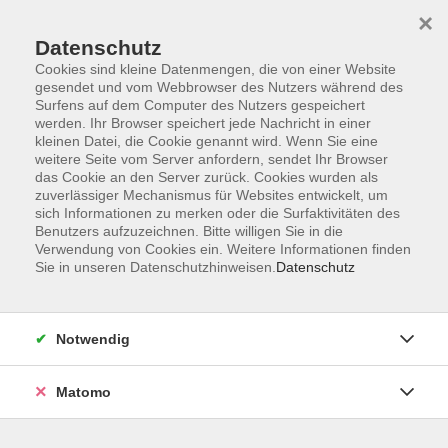
×
Datenschutz
Cookies sind kleine Datenmengen, die von einer Website
gesendet und vom Webbrowser des Nutzers während des
Surfens auf dem Computer des Nutzers gespeichert
Skip to main content
werden. Ihr Browser speichert jede Nachricht in einer
kleinen Datei, die Cookie genannt wird. Wenn Sie eine
weitere Seite vom Server anfordern, sendet Ihr Browser
das Cookie an den Server zurück. Cookies wurden als
zuverlässiger Mechanismus für Websites entwickelt, um
sich Informationen zu merken oder die Surfaktivitäten des
Benutzers aufzuzeichnen. Bitte willigen Sie in die
Verwendung von Cookies ein. Weitere Informationen finden
Sie in unseren Datenschutzhinweisen.
Datenschutz
Sie sind hier:
Gesundheit
Qigong und Tai Chi
Notwendig
Tai Chi für Einsteiger:innen – Sanfte
Bewegung und innere Ruhe
Matomo
Mit Taijiquan (Tai Chi) und Qigong können wir viel für