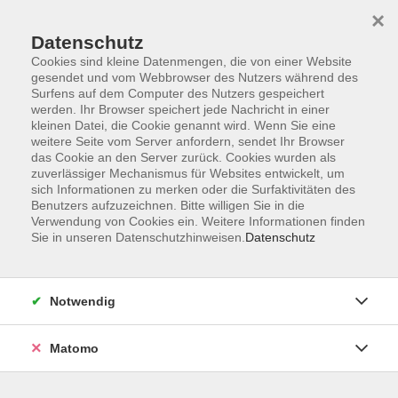
×
Datenschutz
Cookies sind kleine Datenmengen, die von einer Website
gesendet und vom Webbrowser des Nutzers während des
Surfens auf dem Computer des Nutzers gespeichert
Skip to main content
werden. Ihr Browser speichert jede Nachricht in einer
kleinen Datei, die Cookie genannt wird. Wenn Sie eine
weitere Seite vom Server anfordern, sendet Ihr Browser
Der Kurs konnte nicht gefunden werden.
das Cookie an den Server zurück. Cookies wurden als
zuverlässiger Mechanismus für Websites entwickelt, um
sich Informationen zu merken oder die Surfaktivitäten des
Benutzers aufzuzeichnen. Bitte willigen Sie in die
Verwendung von Cookies ein. Weitere Informationen finden
Sie in unseren Datenschutzhinweisen.
Datenschutz
Programm
Notwendig
Gesellschaft
Matomo
Kunst | Kultur
Gesundheit