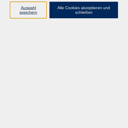
Sprachen
Auswahl
Alle Cookies akzeptieren und
Beruf | IT
speichern
schließen
Musikschule
Bildungsurlaube
Standorte
Service
Startseite
Über uns
Kontakt & Service
|
Rückblick
|
AGB