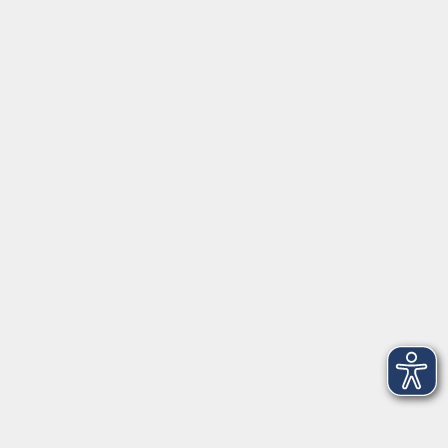
Service
Startseite
Über uns
Kontakt & Service
|
Rückblick
|
AGB
Barrierefreiheitserklärung
Datenschutzerklärung
Impressum
Widerruf