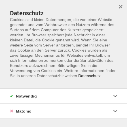
×
Datenschutz
Cookies sind kleine Datenmengen, die von einer Website
gesendet und vom Webbrowser des Nutzers während des
Surfens auf dem Computer des Nutzers gespeichert
Skip to main content
werden. Ihr Browser speichert jede Nachricht in einer
kleinen Datei, die Cookie genannt wird. Wenn Sie eine
weitere Seite vom Server anfordern, sendet Ihr Browser
das Cookie an den Server zurück. Cookies wurden als
zuverlässiger Mechanismus für Websites entwickelt, um
sich Informationen zu merken oder die Surfaktivitäten des
Benutzers aufzuzeichnen. Bitte willigen Sie in die
Verwendung von Cookies ein. Weitere Informationen finden
Sie in unseren Datenschutzhinweisen.
Datenschutz
Sie sind hier:
VHS für Ältere
Notwendig
ZUMBA Gold (50+): Tanzen ohne Partner
Matomo
ZUMBA® Gold ist für jede(n) gut erlernbar und eine
unterhaltsame Möglichkeit, fit zu werden!