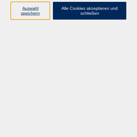
Ein Kurs für Menschen jeden Alters, einschließlich
Auswahl
Alle Cookies akzeptieren und
Senior:innen, Anfänger:innen und für alle, die eine
speichern
schließen
sanftere, aber dennoch energiegeladene
Trainingserfahrung suchen. Wir kombinieren einfache
Tanzschritte mit lateinamerikanischer Musik und
Rhythmen aus der ganzen Welt. ZUMBA® Gold kommt
ohne Sprünge und hektische Drehungen aus, ist
daher gelenkschonender als ZUMBA Fitness und
macht einfach nur Spaß.
120,00 €
Gebühr
In den Warenkorb
Kursnummer:
262F43-68