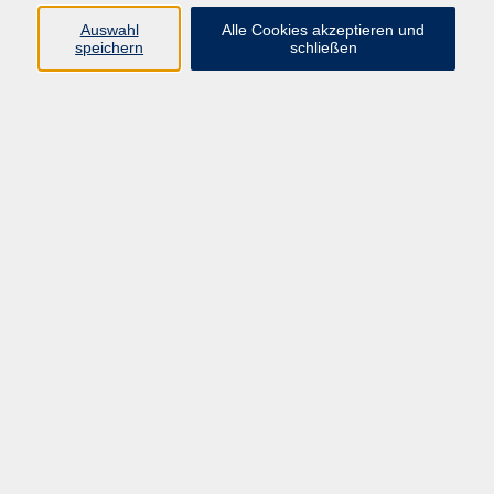
Sprachen
Auswahl
Alle Cookies akzeptieren und
Beruf | IT
speichern
schließen
Musikschule
Bildungsurlaube
Standorte
Service
Startseite
Über uns
Kontakt & Service
|
Rückblick
|
AGB