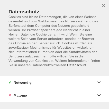
×
Datenschutz
Cookies sind kleine Datenmengen, die von einer Website
gesendet und vom Webbrowser des Nutzers während des
Surfens auf dem Computer des Nutzers gespeichert
Skip to main content
werden. Ihr Browser speichert jede Nachricht in einer
kleinen Datei, die Cookie genannt wird. Wenn Sie eine
weitere Seite vom Server anfordern, sendet Ihr Browser
Der Kurs konnte nicht gefunden werden.
das Cookie an den Server zurück. Cookies wurden als
zuverlässiger Mechanismus für Websites entwickelt, um
sich Informationen zu merken oder die Surfaktivitäten des
Benutzers aufzuzeichnen. Bitte willigen Sie in die
Verwendung von Cookies ein. Weitere Informationen finden
Sie in unseren Datenschutzhinweisen.
Datenschutz
Programm
Notwendig
Gesellschaft
Matomo
Kunst | Kultur
Gesundheit