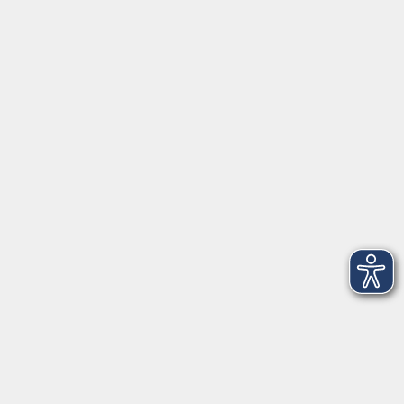
Startseite
Über uns
Kontakt & Service
|
Rückblick
|
AGB
Barrierefreiheitserklärung
Datenschutzerklärung
Impressum
Widerruf
Anschrift