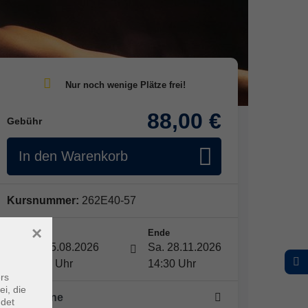
88,00 €
Gebühr
In den Warenkorb
Kursnummer:
262E40-57
×
Start
Ende
Sa. 15.08.2026
Sa. 28.11.2026
13:15 Uhr
14:30 Uhr
rs
ei, die
11 Termine
ndet