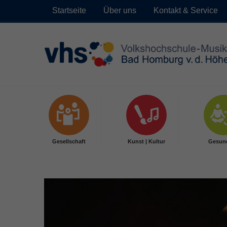
Startseite
Über uns
Kontakt & Service
Skip to main content
Gesellschaft
Kunst | Kultur
Gesun