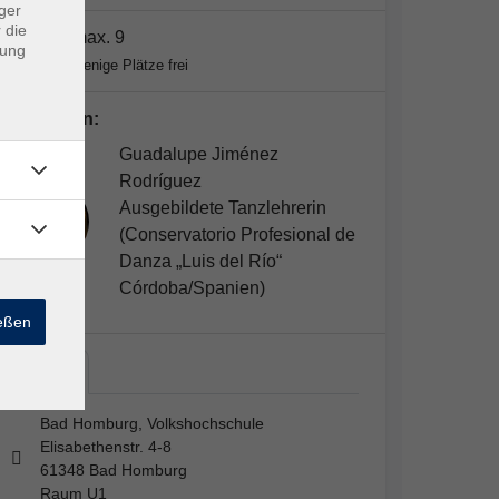
ger
 die
Plätze:
max. 9
dung
Nur noch wenige Plätze frei
Dozent*in:
Guadalupe Jiménez
Rodríguez
Ausgebildete Tanzlehrerin
(Conservatorio Profesional de
Danza „Luis del Río“
Córdoba/Spanien)
ießen
Bad…
Bad Homburg, Volkshochschule
Elisabethenstr. 4-8
61348 Bad Homburg
Raum U1