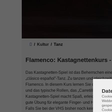
Sie sind hier:
Kultur
Tanz
Flamenco: Kastagnettenkurs - 
Das Kastagnetten-Spiel ist das Beherrschen ein
„clásico español”-Tanz. Zu tanzen und gleichzeit
Flamenco. In diesem Kurs lernen Sie die Elemen
Dat
und das typische Rollen, das „Carretilla”, zu un
Cookie
Kastagnetten-Spiel macht Spaß, erleichtert den 
Webbr
gute Übung für elegante Finger- und Handführu
gespei
Falls Sie bei der VHS bisher noch keinen Flamen
Cookie