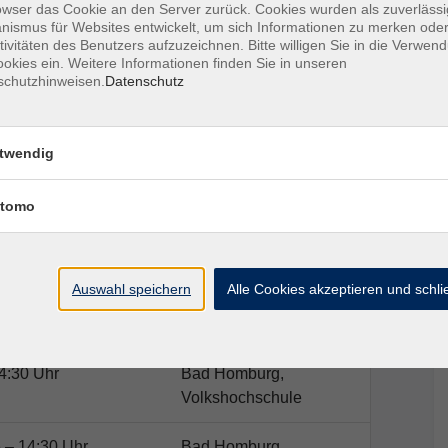
owser das Cookie an den Server zurück. Cookies wurden als zuverlässi
e VHS/Fachbereich Tanz.
ismus für Websites entwickelt, um sich Informationen zu merken oder
tivitäten des Benutzers aufzuzeichnen. Bitte willigen Sie in die Verwen
okies ein. Weitere Informationen finden Sie in unseren
schutzhinweisen.
Datenschutz
twendig
Ort / Raum
tomo
4:30 Uhr
Bad Homburg,
Volkshochschule
Auswahl speichern
Alle Cookies akzeptieren und schl
4:30 Uhr
Bad Homburg,
Volkshochschule
4:30 Uhr
Bad Homburg,
Volkshochschule
 – 14:30 Uhr
Bad Homburg,