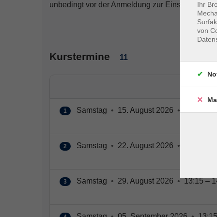
Ihr Br
unbedingt vor der Anmeldung zur Einstufung di
Mechan
Surfak
von Co
Daten
Kurstermine
11
No
Ma
Samstag
•
15. August 2026
•
13:15 – 1
1
Samstag
•
22. August 2026
•
13:15 – 1
2
Samstag
•
29. August 2026
•
13:15 – 1
3
Samstag
•
05. September 2026
•
13:15
4