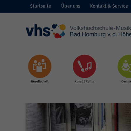
Startseite
Über uns
Kontakt & Service
Skip to main content
Gesellschaft
Kunst | Kultur
Gesund