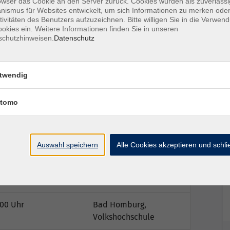
owser das Cookie an den Server zurück. Cookies wurden als zuverlässi
ine Anleitung, mit der sie sich vorbereiten
ismus für Websites entwickelt, um sich Informationen zu merken oder
tivitäten des Benutzers aufzuzeichnen. Bitte willigen Sie in die Verwen
okies ein. Weitere Informationen finden Sie in unseren
schutzhinweisen.
Datenschutz
twendig
tomo
Ort / Raum
0 Uhr
Bad Homburg,
Volkshochschule
Auswahl speichern
Alle Cookies akzeptieren und schl
00 Uhr
Bad Homburg,
Volkshochschule
:00 Uhr
Bad Homburg,
Volkshochschule