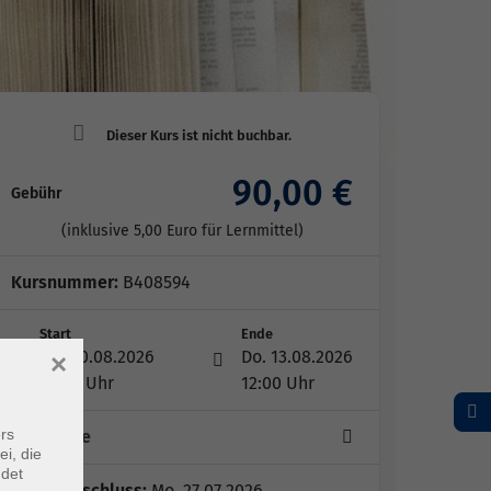
90,00 €
Gebühr
(inklusive 5,00 Euro für Lernmittel)
Kursnummer:
B408594
Start
Ende
Mo. 10.08.2026
Do. 13.08.2026
×
09:45 Uhr
12:00 Uhr
rs
4 Termine
ei, die
ndet
Anmeldeschluss:
Mo. 27.07.2026