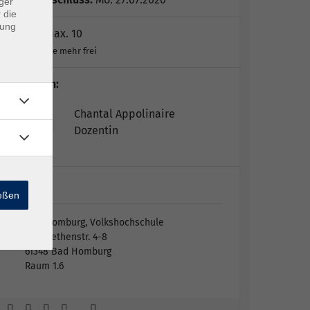
ger
 die
dung
Plätze:
max. 10
Keine Plätze mehr frei
Dozent*in:
Chantal Appolinaire
Dozentin
Bad…
ießen
Bad Homburg, Volkshochschule
Elisabethenstr. 4-8
61348 Bad Homburg
Raum 1.6