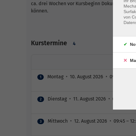
Ihr Br
ca. drei Wochen vor Kursbeginn Dokumente und e
Mechan
können.
Surfak
von Co
Daten
Kurstermine
4
No
Ma
Montag
•
10. August 2026
•
09:45 – 12:0
1
Dienstag
•
11. August 2026
•
09:45 – 12:
2
Mittwoch
•
12. August 2026
•
09:45 – 12
3