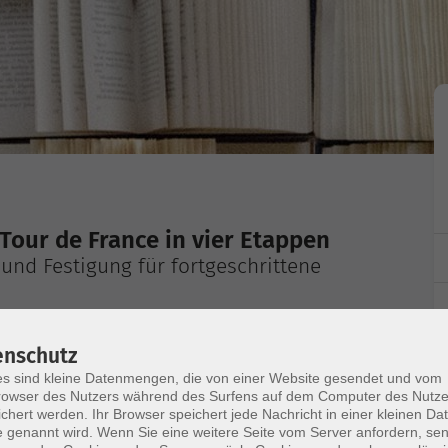
 Tour de France in vier Etappen
und Festigung für fortgeschrittene
n Alpen, der Haute-Garonne und im Anjou Halt
enschutz
landeskundliche Entdeckungen machen - wie zum
s sind kleine Datenmengen, die von einer Website gesendet und vom
e, Gastronomie oder Tourismus. Wir werden unsere
owser des Nutzers während des Surfens auf dem Computer des Nutze
Wortschatzübungen verbessern und unsere
chert werden. Ihr Browser speichert jede Nachricht in einer kleinen Dat
 genannt wird. Wenn Sie eine weitere Seite vom Server anfordern, se
estigen. Zur Hilfe bekommen die Teilnehmenden