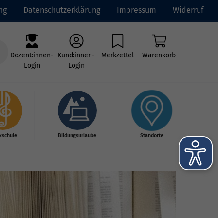
ng
Datenschutzerklärung
Impressum
Widerruf
Dozent:innen-
Kund:innen-
Merkzettel
Warenkorb
Login
Login
kschule
Bildungsurlaube
Standorte