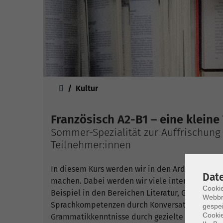
Sie sind hier:
Kultur
Französisch A2-B1 – eine kleine
Sommer-Spezialität zur Auffrischung 
Teilnehmer:innen
In diesem Kurs werden wir in den Ardennen, de
Dat
machen. Dabei werden wir viele interessante 
Cookie
Beispiel in den Bereichen Literatur, Geschicht
Webbr
Sprachkompetenzen durch Konversations- und 
gespei
Cookie
Grammatikkenntnisse durch gezielte Übungen f