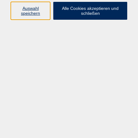
Sprachen
Auswahl
Alle Cookies akzeptieren und
Beruf | IT
speichern
schließen
Musikschule
Bildungsurlaube
Standorte
Service
Startseite
Über uns
Kontakt & Service
|
Rückblick
|
AGB