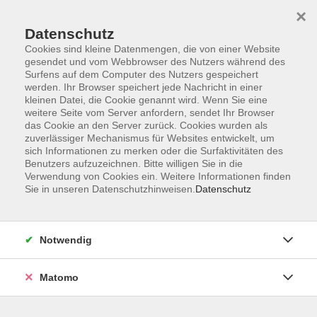
×
Datenschutz
Cookies sind kleine Datenmengen, die von einer Website
gesendet und vom Webbrowser des Nutzers während des
Surfens auf dem Computer des Nutzers gespeichert
Skip to main content
werden. Ihr Browser speichert jede Nachricht in einer
kleinen Datei, die Cookie genannt wird. Wenn Sie eine
weitere Seite vom Server anfordern, sendet Ihr Browser
Der Kurs konnte nicht gefunden werden.
das Cookie an den Server zurück. Cookies wurden als
zuverlässiger Mechanismus für Websites entwickelt, um
sich Informationen zu merken oder die Surfaktivitäten des
Benutzers aufzuzeichnen. Bitte willigen Sie in die
Verwendung von Cookies ein. Weitere Informationen finden
Sie in unseren Datenschutzhinweisen.
Datenschutz
Programm
Notwendig
Gesellschaft
Matomo
Kunst | Kultur
Gesundheit