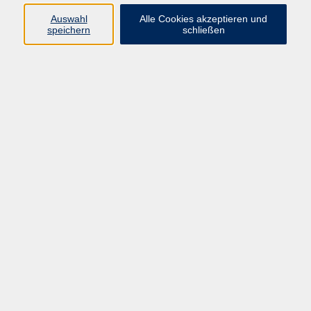
Sprachen
Auswahl
Alle Cookies akzeptieren und
Beruf | IT
speichern
schließen
Musikschule
Bildungsurlaube
Standorte
Service
Startseite
Über uns
Kontakt & Service
|
Rückblick
|
AGB