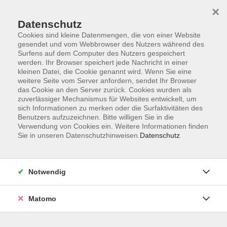
×
Datenschutz
Cookies sind kleine Datenmengen, die von einer Website
gesendet und vom Webbrowser des Nutzers während des
Surfens auf dem Computer des Nutzers gespeichert
Skip to main content
werden. Ihr Browser speichert jede Nachricht in einer
kleinen Datei, die Cookie genannt wird. Wenn Sie eine
weitere Seite vom Server anfordern, sendet Ihr Browser
Der Kurs konnte nicht gefunden werden.
das Cookie an den Server zurück. Cookies wurden als
zuverlässiger Mechanismus für Websites entwickelt, um
sich Informationen zu merken oder die Surfaktivitäten des
Benutzers aufzuzeichnen. Bitte willigen Sie in die
Verwendung von Cookies ein. Weitere Informationen finden
Sie in unseren Datenschutzhinweisen.
Datenschutz
Programm
Notwendig
Gesellschaft
Matomo
Kunst | Kultur
Gesundheit