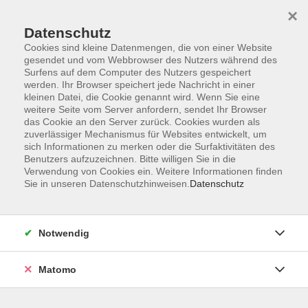
×
Datenschutz
Cookies sind kleine Datenmengen, die von einer Website
gesendet und vom Webbrowser des Nutzers während des
Surfens auf dem Computer des Nutzers gespeichert
Skip to main content
werden. Ihr Browser speichert jede Nachricht in einer
kleinen Datei, die Cookie genannt wird. Wenn Sie eine
weitere Seite vom Server anfordern, sendet Ihr Browser
Der Kurs konnte nicht gefunden werden.
das Cookie an den Server zurück. Cookies wurden als
zuverlässiger Mechanismus für Websites entwickelt, um
sich Informationen zu merken oder die Surfaktivitäten des
Benutzers aufzuzeichnen. Bitte willigen Sie in die
Verwendung von Cookies ein. Weitere Informationen finden
Sie in unseren Datenschutzhinweisen.
Datenschutz
Programm
Notwendig
Gesellschaft
Matomo
Kunst | Kultur
Gesundheit