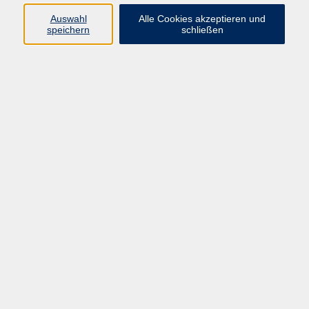
Sprachen
Auswahl
Alle Cookies akzeptieren und
Beruf | IT
speichern
schließen
Musikschule
Bildungsurlaube
Standorte
Service
Startseite
Über uns
Kontakt & Service
|
Rückblick
|
AGB