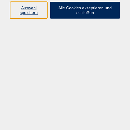
Sprachen
Auswahl
Alle Cookies akzeptieren und
Beruf | IT
speichern
schließen
Musikschule
Bildungsurlaube
Standorte
Service
Startseite
Über uns
Kontakt & Service
|
Rückblick
|
AGB