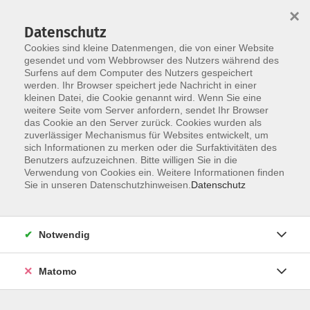
×
Datenschutz
Cookies sind kleine Datenmengen, die von einer Website
gesendet und vom Webbrowser des Nutzers während des
Surfens auf dem Computer des Nutzers gespeichert
Skip to main content
werden. Ihr Browser speichert jede Nachricht in einer
kleinen Datei, die Cookie genannt wird. Wenn Sie eine
weitere Seite vom Server anfordern, sendet Ihr Browser
Der Kurs konnte nicht gefunden werden.
das Cookie an den Server zurück. Cookies wurden als
zuverlässiger Mechanismus für Websites entwickelt, um
sich Informationen zu merken oder die Surfaktivitäten des
Benutzers aufzuzeichnen. Bitte willigen Sie in die
Verwendung von Cookies ein. Weitere Informationen finden
Sie in unseren Datenschutzhinweisen.
Datenschutz
Programm
Notwendig
Gesellschaft
Matomo
Kunst | Kultur
Gesundheit