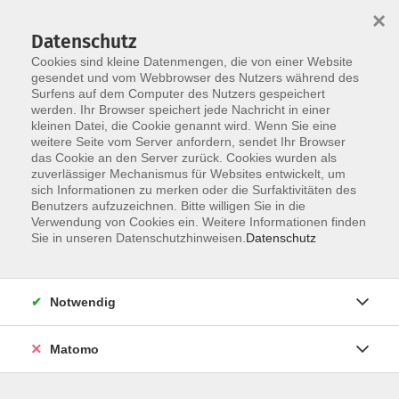
×
Datenschutz
Cookies sind kleine Datenmengen, die von einer Website
gesendet und vom Webbrowser des Nutzers während des
Surfens auf dem Computer des Nutzers gespeichert
Skip to main content
werden. Ihr Browser speichert jede Nachricht in einer
kleinen Datei, die Cookie genannt wird. Wenn Sie eine
weitere Seite vom Server anfordern, sendet Ihr Browser
Der Kurs konnte nicht gefunden werden.
das Cookie an den Server zurück. Cookies wurden als
zuverlässiger Mechanismus für Websites entwickelt, um
sich Informationen zu merken oder die Surfaktivitäten des
Benutzers aufzuzeichnen. Bitte willigen Sie in die
Verwendung von Cookies ein. Weitere Informationen finden
Sie in unseren Datenschutzhinweisen.
Datenschutz
Programm
Notwendig
Gesellschaft
Matomo
Kunst | Kultur
Gesundheit