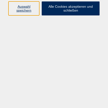
Sprachen
Auswahl
Alle Cookies akzeptieren und
Beruf | IT
speichern
schließen
Musikschule
Bildungsurlaube
Standorte
Service
Startseite
Über uns
Kontakt & Service
|
Rückblick
|
AGB