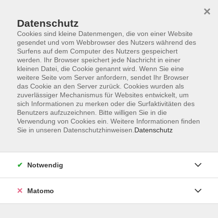
×
Datenschutz
Cookies sind kleine Datenmengen, die von einer Website
gesendet und vom Webbrowser des Nutzers während des
Surfens auf dem Computer des Nutzers gespeichert
Skip to main content
werden. Ihr Browser speichert jede Nachricht in einer
kleinen Datei, die Cookie genannt wird. Wenn Sie eine
weitere Seite vom Server anfordern, sendet Ihr Browser
Der Kurs konnte nicht gefunden werden.
das Cookie an den Server zurück. Cookies wurden als
zuverlässiger Mechanismus für Websites entwickelt, um
sich Informationen zu merken oder die Surfaktivitäten des
Benutzers aufzuzeichnen. Bitte willigen Sie in die
Verwendung von Cookies ein. Weitere Informationen finden
Sie in unseren Datenschutzhinweisen.
Datenschutz
Programm
Notwendig
Gesellschaft
Matomo
Kunst | Kultur
Gesundheit