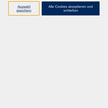
Sprachen
Auswahl
Alle Cookies akzeptieren und
Beruf | IT
speichern
schließen
Musikschule
Bildungsurlaube
Standorte
Service
Startseite
Über uns
Kontakt & Service
|
Rückblick
|
AGB