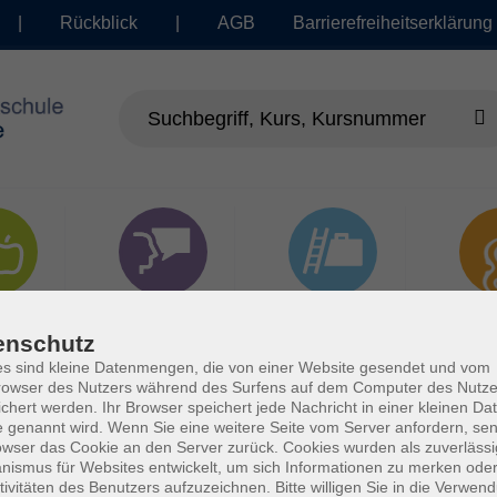
|
Rückblick
|
AGB
Barrierefreiheitserklärung
dheit
Sprachen
Beruf | IT
Musi
enschutz
s sind kleine Datenmengen, die von einer Website gesendet und vom
owser des Nutzers während des Surfens auf dem Computer des Nutze
chert werden. Ihr Browser speichert jede Nachricht in einer kleinen Dat
 genannt wird. Wenn Sie eine weitere Seite vom Server anfordern, se
owser das Cookie an den Server zurück. Cookies wurden als zuverlässi
ismus für Websites entwickelt, um sich Informationen zu merken oder
tivitäten des Benutzers aufzuzeichnen. Bitte willigen Sie in die Verwen