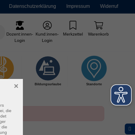
Datenschutzerklärung
Impressum
Widerruf
Dozent:innen-
Kund:innen-
Merkzettel
Warenkorb
Login
Login
×
kschule
Bildungsurlaube
Standorte
rs
ei, die
ndet
ger
 die
dung