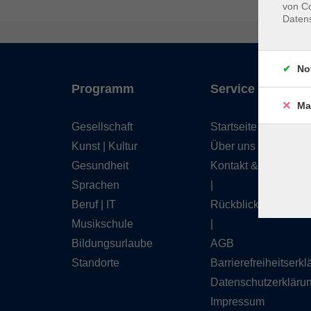
von Co
Daten
No
Programm
Service
Ma
Gesellschaft
Startseite
Kunst | Kultur
Über uns
Gesundheit
Kontakt & Service
Sprachen
|
Beruf | IT
Rückblick
Musikschule
|
Bildungsurlaube
AGB
Standorte
Barrierefreiheitserk
Datenschutzerkläru
Impressum