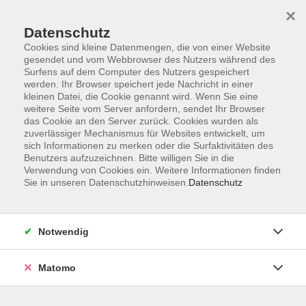
×
Datenschutz
Cookies sind kleine Datenmengen, die von einer Website
gesendet und vom Webbrowser des Nutzers während des
Surfens auf dem Computer des Nutzers gespeichert
Skip to main content
werden. Ihr Browser speichert jede Nachricht in einer
kleinen Datei, die Cookie genannt wird. Wenn Sie eine
weitere Seite vom Server anfordern, sendet Ihr Browser
Der Kurs konnte nicht gefunden werden.
das Cookie an den Server zurück. Cookies wurden als
zuverlässiger Mechanismus für Websites entwickelt, um
sich Informationen zu merken oder die Surfaktivitäten des
Benutzers aufzuzeichnen. Bitte willigen Sie in die
Verwendung von Cookies ein. Weitere Informationen finden
Sie in unseren Datenschutzhinweisen.
Datenschutz
Programm
Notwendig
Gesellschaft
Matomo
Kunst | Kultur
Gesundheit