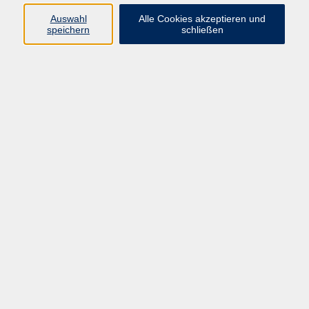
Sprachen
Auswahl
Alle Cookies akzeptieren und
Beruf | IT
speichern
schließen
Musikschule
Bildungsurlaube
Standorte
Service
Startseite
Über uns
Kontakt & Service
|
Rückblick
|
AGB