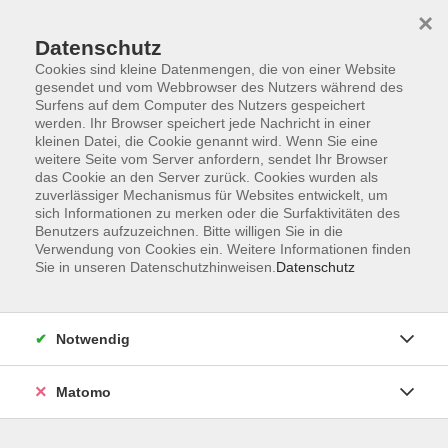
×
Datenschutz
Cookies sind kleine Datenmengen, die von einer Website
gesendet und vom Webbrowser des Nutzers während des
Surfens auf dem Computer des Nutzers gespeichert
Skip to main content
werden. Ihr Browser speichert jede Nachricht in einer
kleinen Datei, die Cookie genannt wird. Wenn Sie eine
weitere Seite vom Server anfordern, sendet Ihr Browser
Der Kurs konnte nicht gefunden werden.
das Cookie an den Server zurück. Cookies wurden als
zuverlässiger Mechanismus für Websites entwickelt, um
sich Informationen zu merken oder die Surfaktivitäten des
Benutzers aufzuzeichnen. Bitte willigen Sie in die
Verwendung von Cookies ein. Weitere Informationen finden
Sie in unseren Datenschutzhinweisen.
Datenschutz
Programm
Notwendig
Gesellschaft
Matomo
Kunst | Kultur
Gesundheit