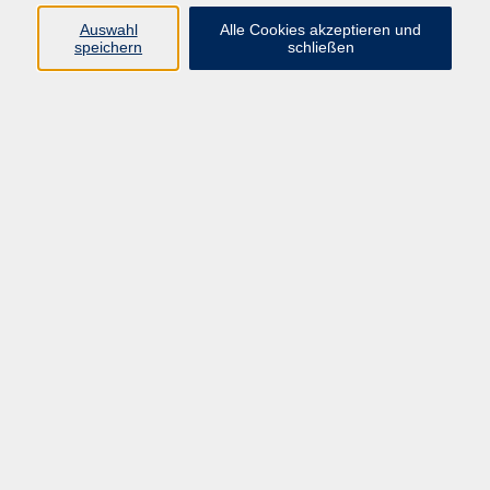
Sprachen
Auswahl
Alle Cookies akzeptieren und
Beruf | IT
speichern
schließen
Musikschule
Bildungsurlaube
Standorte
Service
Startseite
Über uns
Kontakt & Service
|
Rückblick
|
AGB