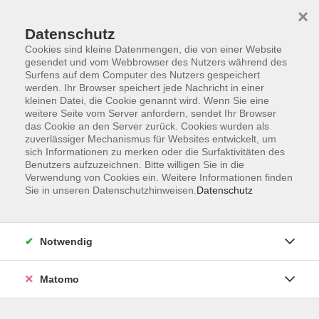
×
Datenschutz
Cookies sind kleine Datenmengen, die von einer Website
gesendet und vom Webbrowser des Nutzers während des
Surfens auf dem Computer des Nutzers gespeichert
Skip to main content
werden. Ihr Browser speichert jede Nachricht in einer
kleinen Datei, die Cookie genannt wird. Wenn Sie eine
weitere Seite vom Server anfordern, sendet Ihr Browser
das Cookie an den Server zurück. Cookies wurden als
zuverlässiger Mechanismus für Websites entwickelt, um
sich Informationen zu merken oder die Surfaktivitäten des
Benutzers aufzuzeichnen. Bitte willigen Sie in die
Verwendung von Cookies ein. Weitere Informationen finden
Sie in unseren Datenschutzhinweisen.
Datenschutz
Sie sind hier:
Lesungen und Vorträge
Notwendig
Jungsein in Demokratie und Diktatur (online)
Geteilte Geschichte, gemeinsame Zukunft.
Matomo
Deutsche Einheit im Gespräch (3)