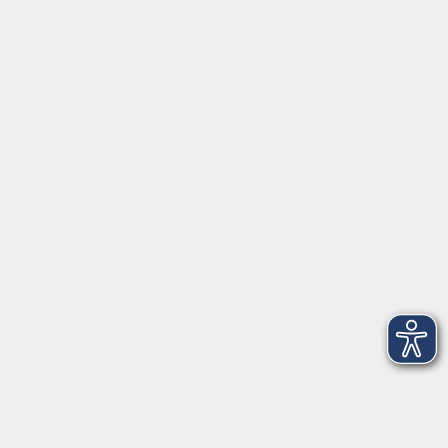
Über uns
Kontakt & Service
|
Rückblick
|
AGB
Barrierefreiheitserklärung
Datenschutzerklärung
Impressum
Widerruf
Anschrift
Volkshochschule-Musikschule Bad Homburg
Elisabethenstraße 4–8