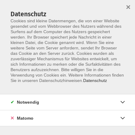
×
Datenschutz
Cookies sind kleine Datenmengen, die von einer Website
gesendet und vom Webbrowser des Nutzers während des
Surfens auf dem Computer des Nutzers gespeichert
Skip to main content
werden. Ihr Browser speichert jede Nachricht in einer
kleinen Datei, die Cookie genannt wird. Wenn Sie eine
weitere Seite vom Server anfordern, sendet Ihr Browser
das Cookie an den Server zurück. Cookies wurden als
zuverlässiger Mechanismus für Websites entwickelt, um
sich Informationen zu merken oder die Surfaktivitäten des
Benutzers aufzuzeichnen. Bitte willigen Sie in die
Verwendung von Cookies ein. Weitere Informationen finden
Sie in unseren Datenschutzhinweisen.
Datenschutz
Sie sind hier:
Lesungen und Vorträge
Notwendig
Totaler Umbruch – Stasi, Neonazi, Neuanfang
(online)
Matomo
Geteilte Geschichte, gemeinsame Zukunft.
Deutsche Einheit im Gespräch (1)