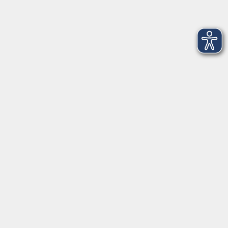
Impressum
Widerruf
Anschrift
Volkshochschule-Musikschule Bad Homburg
Elisabethenstraße 4–8
61348 Bad Homburg v. d. Höhe
info@vhs-badhomburg.de
musikschule@vhs-badhomburg.de
Tel: 06172 23006
Fax: 06172 23009
Kontakt