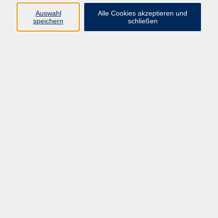
Sprachen
Auswahl
Alle Cookies akzeptieren und
Beruf | IT
speichern
schließen
Musikschule
Bildungsurlaube
Standorte
Service
Startseite
Über uns
Kontakt & Service
|
Rückblick
|
AGB