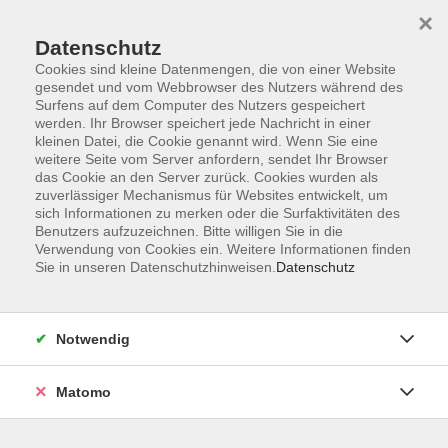
×
Datenschutz
Cookies sind kleine Datenmengen, die von einer Website
gesendet und vom Webbrowser des Nutzers während des
Surfens auf dem Computer des Nutzers gespeichert
Skip to main content
werden. Ihr Browser speichert jede Nachricht in einer
kleinen Datei, die Cookie genannt wird. Wenn Sie eine
weitere Seite vom Server anfordern, sendet Ihr Browser
Der Kurs konnte nicht gefunden werden.
das Cookie an den Server zurück. Cookies wurden als
zuverlässiger Mechanismus für Websites entwickelt, um
sich Informationen zu merken oder die Surfaktivitäten des
Benutzers aufzuzeichnen. Bitte willigen Sie in die
Verwendung von Cookies ein. Weitere Informationen finden
Sie in unseren Datenschutzhinweisen.
Datenschutz
Programm
Notwendig
Gesellschaft
Matomo
Kunst | Kultur
Gesundheit