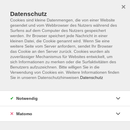
×
Datenschutz
Cookies sind kleine Datenmengen, die von einer Website
gesendet und vom Webbrowser des Nutzers während des
Surfens auf dem Computer des Nutzers gespeichert
Skip to main content
werden. Ihr Browser speichert jede Nachricht in einer
kleinen Datei, die Cookie genannt wird. Wenn Sie eine
weitere Seite vom Server anfordern, sendet Ihr Browser
Der Kurs konnte nicht gefunden werden.
das Cookie an den Server zurück. Cookies wurden als
zuverlässiger Mechanismus für Websites entwickelt, um
sich Informationen zu merken oder die Surfaktivitäten des
Benutzers aufzuzeichnen. Bitte willigen Sie in die
Verwendung von Cookies ein. Weitere Informationen finden
Sie in unseren Datenschutzhinweisen.
Datenschutz
Programm
Notwendig
Gesellschaft
Matomo
Kunst | Kultur
Gesundheit