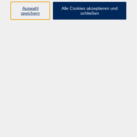
Sprachen
Auswahl
Alle Cookies akzeptieren und
Beruf | IT
speichern
schließen
Musikschule
Bildungsurlaube
Standorte
Service
Startseite
Über uns
Kontakt & Service
|
Rückblick
|
AGB