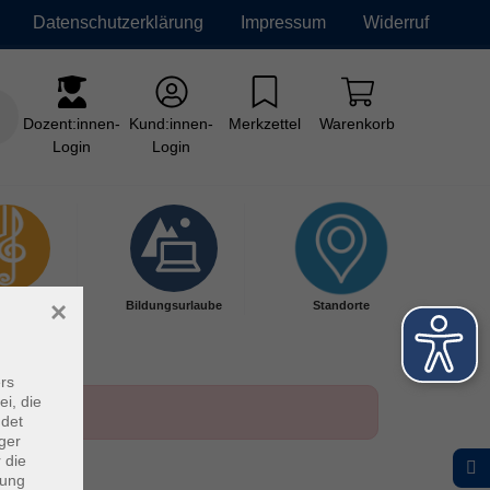
Datenschutzerklärung
Impressum
Widerruf
Dozent:innen-
Kund:innen-
Merkzettel
Warenkorb
Login
Login
×
kschule
Bildungsurlaube
Standorte
rs
ei, die
ndet
ger
 die
dung