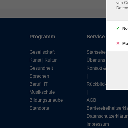
von Co
Daten
No
Programm
Service
Ma
Gesellschaft
Startseite
Kunst | Kultur
Über uns
Gesundheit
Kontakt & Service
Sprachen
|
Beruf | IT
Rückblick
Musikschule
|
Bildungsurlaube
AGB
Standorte
Barrierefreiheitserk
Datenschutzerkläru
Impressum