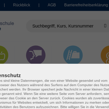
|
Rückblick
|
AGB
Barrierefreiheitserklärung
dheit
Sprachen
Beruf | IT
Musi
enschutz
s sind kleine Datenmengen, die von einer Website gesendet und vom
owser des Nutzers während des Surfens auf dem Computer des Nutze
chert werden. Ihr Browser speichert jede Nachricht in einer kleinen Dat
 genannt wird. Wenn Sie eine weitere Seite vom Server anfordern, se
owser das Cookie an den Server zurück. Cookies wurden als zuverlässi
ismus für Websites entwickelt, um sich Informationen zu merken oder
tivitäten des Benutzers aufzuzeichnen. Bitte willigen Sie in die Verwen