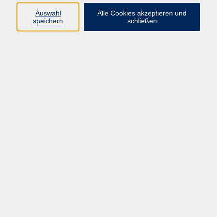
Sprachen
Auswahl
Alle Cookies akzeptieren und
Beruf | IT
speichern
schließen
Musikschule
Bildungsurlaube
Standorte
Service
Startseite
Über uns
Kontakt & Service
|
Rückblick
|
AGB