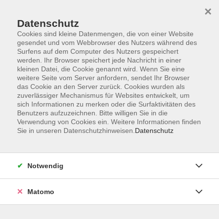
×
Datenschutz
Cookies sind kleine Datenmengen, die von einer Website
gesendet und vom Webbrowser des Nutzers während des
Surfens auf dem Computer des Nutzers gespeichert
Skip to main content
werden. Ihr Browser speichert jede Nachricht in einer
kleinen Datei, die Cookie genannt wird. Wenn Sie eine
weitere Seite vom Server anfordern, sendet Ihr Browser
Der Kurs konnte nicht gefunden werden.
das Cookie an den Server zurück. Cookies wurden als
zuverlässiger Mechanismus für Websites entwickelt, um
sich Informationen zu merken oder die Surfaktivitäten des
Benutzers aufzuzeichnen. Bitte willigen Sie in die
Verwendung von Cookies ein. Weitere Informationen finden
Sie in unseren Datenschutzhinweisen.
Datenschutz
Programm
Notwendig
Gesellschaft
Matomo
Kunst | Kultur
Gesundheit