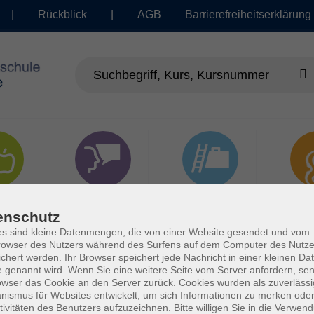
|
Rückblick
|
AGB
Barrierefreiheitserklärung
dheit
Sprachen
Beruf | IT
Musi
enschutz
s sind kleine Datenmengen, die von einer Website gesendet und vom
owser des Nutzers während des Surfens auf dem Computer des Nutze
chert werden. Ihr Browser speichert jede Nachricht in einer kleinen Dat
 genannt wird. Wenn Sie eine weitere Seite vom Server anfordern, se
owser das Cookie an den Server zurück. Cookies wurden als zuverlässi
ismus für Websites entwickelt, um sich Informationen zu merken oder
tivitäten des Benutzers aufzuzeichnen. Bitte willigen Sie in die Verwen