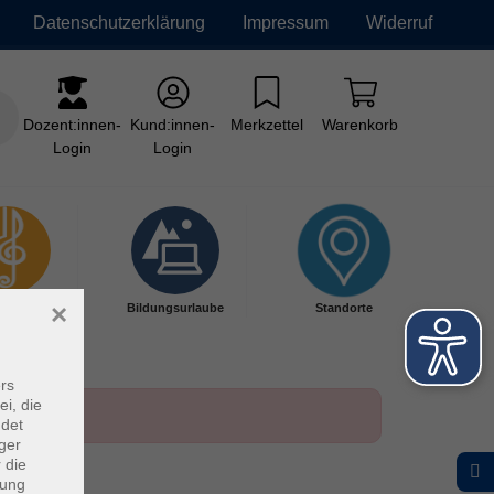
Datenschutzerklärung
Impressum
Widerruf
Dozent:innen-
Kund:innen-
Merkzettel
Warenkorb
Login
Login
×
kschule
Bildungsurlaube
Standorte
rs
ei, die
ndet
ger
 die
dung