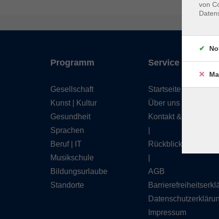
von Co
Daten
No
Programm
Service
Ma
Gesellschaft
Startseite
Kunst | Kultur
Über uns
Gesundheit
Kontakt & Service
Sprachen
|
Beruf | IT
Rückblick
Musikschule
|
Bildungsurlaube
AGB
Standorte
Barrierefreiheitserk
Datenschutzerkläru
Impressum