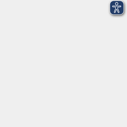
Volkshochschule-Musikschule Bad Homburg
Elisabethenstraße 4–8
61348 Bad Homburg v. d. Höhe
info@vhs-badhomburg.de
musikschule@vhs-badhomburg.de
Tel: 06172 23006
Fax: 06172 23009
Kontakt
Öffnungszeiten
Ansprechpartner