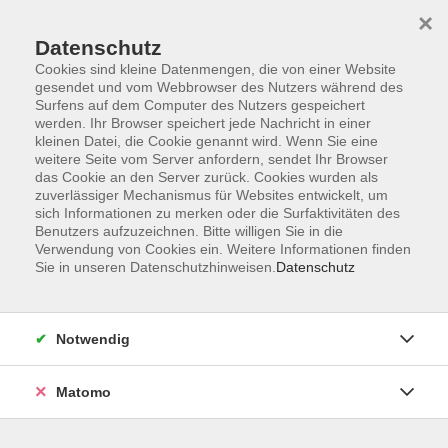
×
Datenschutz
Cookies sind kleine Datenmengen, die von einer Website
gesendet und vom Webbrowser des Nutzers während des
Surfens auf dem Computer des Nutzers gespeichert
Skip to main content
werden. Ihr Browser speichert jede Nachricht in einer
kleinen Datei, die Cookie genannt wird. Wenn Sie eine
weitere Seite vom Server anfordern, sendet Ihr Browser
das Cookie an den Server zurück. Cookies wurden als
zuverlässiger Mechanismus für Websites entwickelt, um
sich Informationen zu merken oder die Surfaktivitäten des
Benutzers aufzuzeichnen. Bitte willigen Sie in die
Verwendung von Cookies ein. Weitere Informationen finden
Sie in unseren Datenschutzhinweisen.
Datenschutz
Sie sind hier:
Gesellschaft
Wirtschaft, Recht, Verbraucherfragen
Notwendig
Matomo
Die gesetzliche Rente verstehen
Die gesetzliche Rentenversicherung ist zentraler