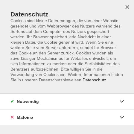
×
Datenschutz
Cookies sind kleine Datenmengen, die von einer Website
gesendet und vom Webbrowser des Nutzers während des
Surfens auf dem Computer des Nutzers gespeichert
Skip to main content
werden. Ihr Browser speichert jede Nachricht in einer
kleinen Datei, die Cookie genannt wird. Wenn Sie eine
weitere Seite vom Server anfordern, sendet Ihr Browser
das Cookie an den Server zurück. Cookies wurden als
zuverlässiger Mechanismus für Websites entwickelt, um
sich Informationen zu merken oder die Surfaktivitäten des
Benutzers aufzuzeichnen. Bitte willigen Sie in die
Verwendung von Cookies ein. Weitere Informationen finden
Sie in unseren Datenschutzhinweisen.
Datenschutz
Sie sind hier:
Neu im Programm
Notwendig
Häkeln für Kinder
ab 9 Jahre
Matomo
Taucht ein in die kreative Welt des Häkelns! Die