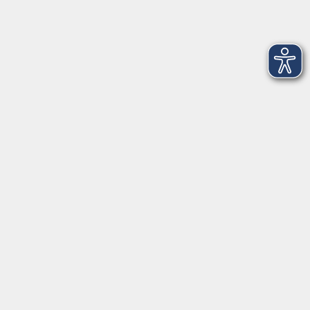
Anschrift
Volkshochschule-Musikschule Bad Homburg
Elisabethenstraße 4–8
61348 Bad Homburg v. d. Höhe
info@vhs-badhomburg.de
musikschule@vhs-badhomburg.de
Tel: 06172 23006
Fax: 06172 23009
Kontakt
Öffnungszeiten
Ansprechpartner