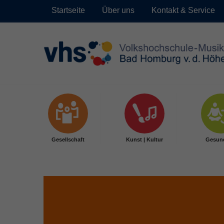
Startseite
Über uns
Kontakt & Service
Skip to main content
Gesellschaft
Kunst | Kultur
Gesun