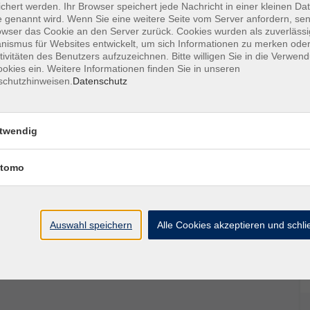
chert werden. Ihr Browser speichert jede Nachricht in einer kleinen Dat
 genannt wird. Wenn Sie eine weitere Seite vom Server anfordern, se
echnungsmodell (excelbasiert), mit dem Sie anhand von
owser das Cookie an den Server zurück. Cookies wurden als zuverlässi
ismus für Websites entwickelt, um sich Informationen zu merken oder
eit einer Immobilie analysieren. Das Modell wird den
tivitäten des Benutzers aufzuzeichnen. Bitte willigen Sie in die Verwen
ene Berechnungen zur Verfügung gestellt. An
okies ein. Weitere Informationen finden Sie in unseren
it Empfehlungen des Verbraucherschutzes
schutzhinweisen.
Datenschutz
twendig
listisch einschätzen
tomo
en
Auswahl speichern
Alle Cookies akzeptieren und schl