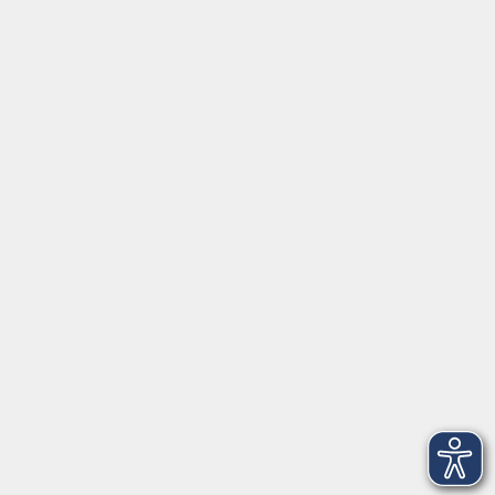
Standorte
Service
Startseite
Über uns
Kontakt & Service
|
Rückblick
|
AGB
Barrierefreiheitserklärung
Datenschutzerklärung
Impressum
Widerruf