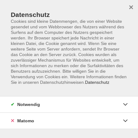
×
Datenschutz
Cookies sind kleine Datenmengen, die von einer Website
gesendet und vom Webbrowser des Nutzers während des
Surfens auf dem Computer des Nutzers gespeichert
Skip to main content
werden. Ihr Browser speichert jede Nachricht in einer
kleinen Datei, die Cookie genannt wird. Wenn Sie eine
weitere Seite vom Server anfordern, sendet Ihr Browser
das Cookie an den Server zurück. Cookies wurden als
zuverlässiger Mechanismus für Websites entwickelt, um
sich Informationen zu merken oder die Surfaktivitäten des
Benutzers aufzuzeichnen. Bitte willigen Sie in die
Verwendung von Cookies ein. Weitere Informationen finden
Sie in unseren Datenschutzhinweisen.
Datenschutz
Sie sind hier:
Gesundheit
Entspannungstechniken, Feldenkrais
Notwendig
Matomo
Mindfulness Based Stress Reduction (MBSR)
– Stressbewältigung durch Achtsamkeit