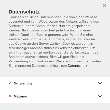
×
Datenschutz
Cookies sind kleine Datenmengen, die von einer Website
gesendet und vom Webbrowser des Nutzers während des
Surfens auf dem Computer des Nutzers gespeichert
Skip to main content
werden. Ihr Browser speichert jede Nachricht in einer
kleinen Datei, die Cookie genannt wird. Wenn Sie eine
weitere Seite vom Server anfordern, sendet Ihr Browser
das Cookie an den Server zurück. Cookies wurden als
zuverlässiger Mechanismus für Websites entwickelt, um
sich Informationen zu merken oder die Surfaktivitäten des
Benutzers aufzuzeichnen. Bitte willigen Sie in die
Verwendung von Cookies ein. Weitere Informationen finden
Sie in unseren Datenschutzhinweisen.
Datenschutz
Sie sind hier:
Gesundheit
Ernährung, Kochen, Backen
Notwendig
Türkische Börek-Vielfalt – Knusprige
Klassiker selbst gemacht
Matomo
Tauchen Sie ein in die vielfältige Welt der türkischen