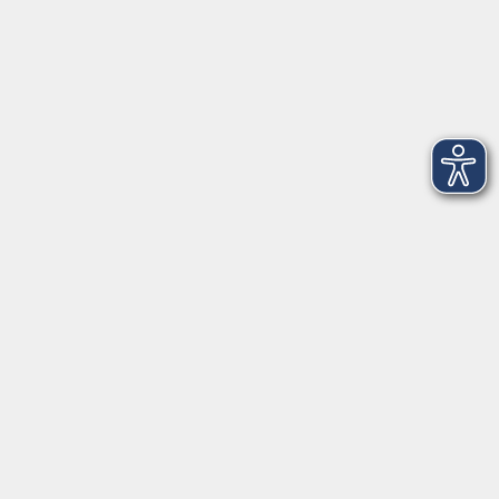
Anschrift
Volkshochschule-Musikschule Bad Homburg
Elisabethenstraße 4–8
61348 Bad Homburg v. d. Höhe
info@vhs-badhomburg.de
musikschule@vhs-badhomburg.de
Tel: 06172 23006
Fax: 06172 23009
Kontakt
Öffnungszeiten
Ansprechpartner