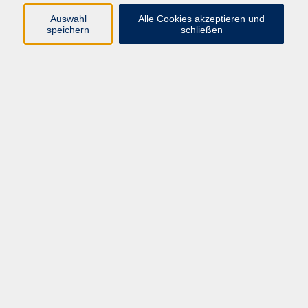
Sprachen
Auswahl
Alle Cookies akzeptieren und
Beruf | IT
speichern
schließen
Musikschule
Bildungsurlaube
Standorte
Service
Startseite
Über uns
Kontakt & Service
|
Rückblick
|
AGB