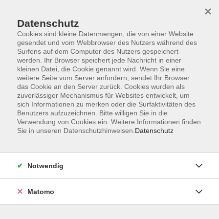
×
Datenschutz
Cookies sind kleine Datenmengen, die von einer Website
gesendet und vom Webbrowser des Nutzers während des
Surfens auf dem Computer des Nutzers gespeichert
Skip to main content
werden. Ihr Browser speichert jede Nachricht in einer
kleinen Datei, die Cookie genannt wird. Wenn Sie eine
weitere Seite vom Server anfordern, sendet Ihr Browser
Der Kurs konnte nicht gefunden werden.
das Cookie an den Server zurück. Cookies wurden als
zuverlässiger Mechanismus für Websites entwickelt, um
sich Informationen zu merken oder die Surfaktivitäten des
Benutzers aufzuzeichnen. Bitte willigen Sie in die
Verwendung von Cookies ein. Weitere Informationen finden
Sie in unseren Datenschutzhinweisen.
Datenschutz
Programm
Notwendig
Gesellschaft
Matomo
Kunst | Kultur
Gesundheit