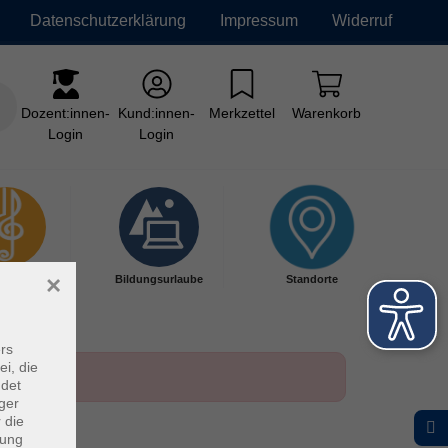
Datenschutzerklärung
Impressum
Widerruf
Dozent:innen-
Kund:innen-
Merkzettel
Warenkorb
Login
Login
×
kschule
Bildungsurlaube
Standorte
rs
ei, die
ndet
ger
 die
dung