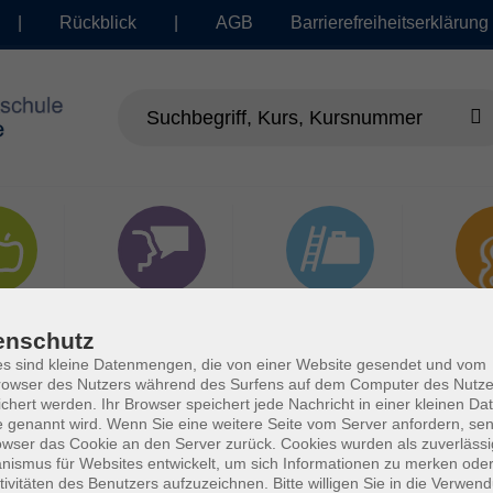
|
Rückblick
|
AGB
Barrierefreiheitserklärung
dheit
Sprachen
Beruf | IT
Musi
enschutz
s sind kleine Datenmengen, die von einer Website gesendet und vom
owser des Nutzers während des Surfens auf dem Computer des Nutze
chert werden. Ihr Browser speichert jede Nachricht in einer kleinen Dat
 genannt wird. Wenn Sie eine weitere Seite vom Server anfordern, se
owser das Cookie an den Server zurück. Cookies wurden als zuverlässi
ismus für Websites entwickelt, um sich Informationen zu merken oder
tivitäten des Benutzers aufzuzeichnen. Bitte willigen Sie in die Verwen