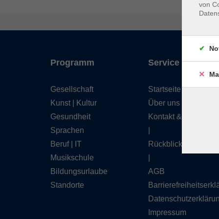
von Co
Daten
No
Programm
Service
Ma
Gesellschaft
Startseite
Kunst | Kultur
Über uns
Gesundheit
Kontakt & Service
Sprachen
|
Beruf | IT
Rückblick
Musikschule
|
Bildungsurlaube
AGB
Standorte
Barrierefreiheitserk
Datenschutzerkläru
Impressum