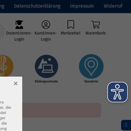
ng
Datenschutzerklärung
Impressum
Widerruf
Dozent:innen-
Kund:innen-
Merkzettel
Warenkorb
Login
Login
×
kschule
Bildungsurlaube
Standorte
rs
ei, die
ndet
ger
 die
dung