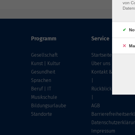
von Co
Daten
No
Programm
Service
Ma
Gesellschaft
Startseite
Kunst | Kultur
Über uns
Gesundheit
Kontakt & Service
Sprachen
|
Beruf | IT
Rückblick
Musikschule
|
Bildungsurlaube
AGB
Standorte
Barrierefreiheitserk
Datenschutzerkläru
Impressum