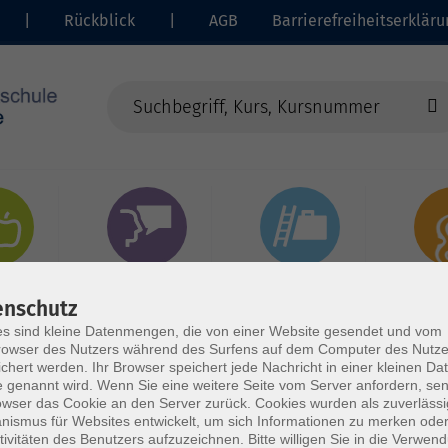
|
Rückblick
|
AGB
Barrierefreiheitserkläru
heit
Sprachen
Beruf | IT
Musi
enschutz
s sind kleine Datenmengen, die von einer Website gesendet und vom
owser des Nutzers während des Surfens auf dem Computer des Nutze
chert werden. Ihr Browser speichert jede Nachricht in einer kleinen Dat
 genannt wird. Wenn Sie eine weitere Seite vom Server anfordern, se
owser das Cookie an den Server zurück. Cookies wurden als zuverlässi
ismus für Websites entwickelt, um sich Informationen zu merken oder
tivitäten des Benutzers aufzuzeichnen. Bitte willigen Sie in die Verwen