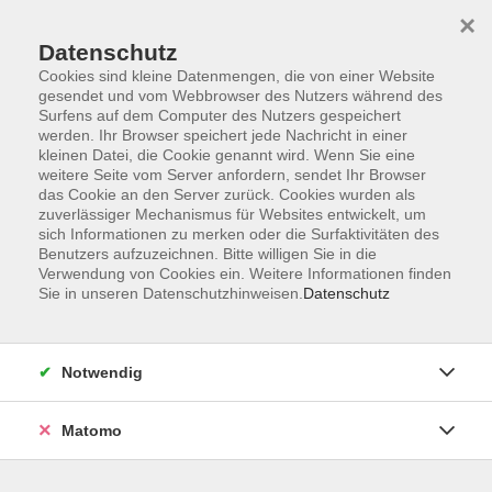
×
Datenschutz
Cookies sind kleine Datenmengen, die von einer Website
gesendet und vom Webbrowser des Nutzers während des
Surfens auf dem Computer des Nutzers gespeichert
Skip to main content
werden. Ihr Browser speichert jede Nachricht in einer
kleinen Datei, die Cookie genannt wird. Wenn Sie eine
weitere Seite vom Server anfordern, sendet Ihr Browser
Der Kurs konnte nicht gefunden werden.
das Cookie an den Server zurück. Cookies wurden als
zuverlässiger Mechanismus für Websites entwickelt, um
sich Informationen zu merken oder die Surfaktivitäten des
Benutzers aufzuzeichnen. Bitte willigen Sie in die
Verwendung von Cookies ein. Weitere Informationen finden
Sie in unseren Datenschutzhinweisen.
Datenschutz
Programm
Notwendig
Gesellschaft
Matomo
Kunst | Kultur
Gesundheit