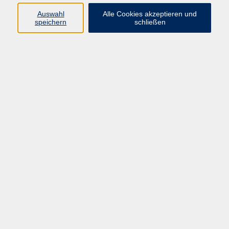
Sprachen
Auswahl
Alle Cookies akzeptieren und
Beruf | IT
speichern
schließen
Musikschule
Bildungsurlaube
Standorte
Service
Startseite
Über uns
Kontakt & Service
|
Rückblick
|
AGB