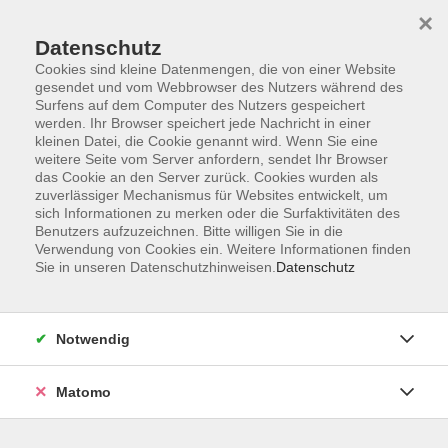
×
Datenschutz
Cookies sind kleine Datenmengen, die von einer Website
gesendet und vom Webbrowser des Nutzers während des
Surfens auf dem Computer des Nutzers gespeichert
Skip to main content
werden. Ihr Browser speichert jede Nachricht in einer
kleinen Datei, die Cookie genannt wird. Wenn Sie eine
weitere Seite vom Server anfordern, sendet Ihr Browser
Der Kurs konnte nicht gefunden werden.
das Cookie an den Server zurück. Cookies wurden als
zuverlässiger Mechanismus für Websites entwickelt, um
sich Informationen zu merken oder die Surfaktivitäten des
Benutzers aufzuzeichnen. Bitte willigen Sie in die
Verwendung von Cookies ein. Weitere Informationen finden
Sie in unseren Datenschutzhinweisen.
Datenschutz
Programm
Notwendig
Gesellschaft
Matomo
Kunst | Kultur
Gesundheit