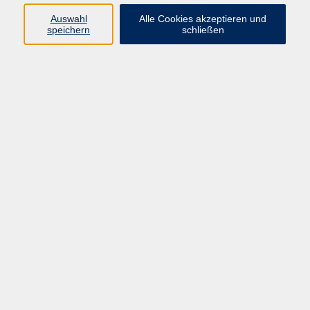
Sprachen
Auswahl
Alle Cookies akzeptieren und
Beruf | IT
speichern
schließen
Musikschule
Bildungsurlaube
Standorte
Service
Startseite
Über uns
Kontakt & Service
|
Rückblick
|
AGB