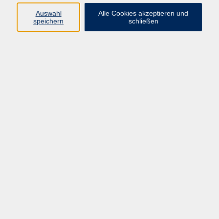
Sprachen
Auswahl
Alle Cookies akzeptieren und
Beruf | IT
speichern
schließen
Musikschule
Bildungsurlaube
Standorte
Service
Startseite
Über uns
Kontakt & Service
|
Rückblick
|
AGB