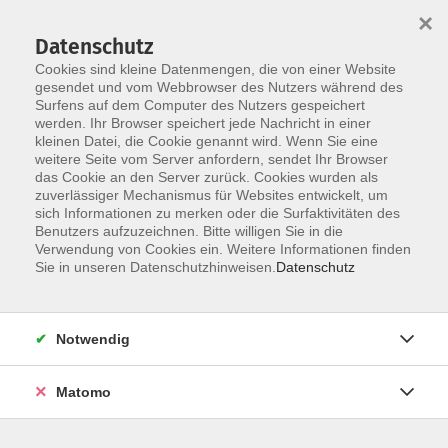
×
Datenschutz
Cookies sind kleine Datenmengen, die von einer Website
gesendet und vom Webbrowser des Nutzers während des
Surfens auf dem Computer des Nutzers gespeichert
Skip to main content
werden. Ihr Browser speichert jede Nachricht in einer
kleinen Datei, die Cookie genannt wird. Wenn Sie eine
weitere Seite vom Server anfordern, sendet Ihr Browser
Der Kurs konnte nicht gefunden werden.
das Cookie an den Server zurück. Cookies wurden als
zuverlässiger Mechanismus für Websites entwickelt, um
sich Informationen zu merken oder die Surfaktivitäten des
Benutzers aufzuzeichnen. Bitte willigen Sie in die
Verwendung von Cookies ein. Weitere Informationen finden
Sie in unseren Datenschutzhinweisen.
Datenschutz
Programm
Notwendig
Gesellschaft
Matomo
Kunst | Kultur
Gesundheit