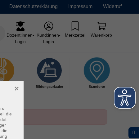
Datenschutzerklärung
Impressum
Widerruf
Dozent:innen-
Kund:innen-
Merkzettel
Warenkorb
Login
Login
×
kschule
Bildungsurlaube
Standorte
rs
ei, die
ndet
ger
 die
dung