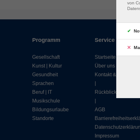
von Co
Daten
No
Programm
Service
Ma
Gesellschaft
Startseite
Kunst | Kultur
Über uns
Gesundheit
Kontakt & Service
Sprachen
|
Beruf | IT
Rückblick
Musikschule
|
Bildungsurlaube
AGB
Standorte
Barrierefreiheitserk
Datenschutzerkläru
Impressum