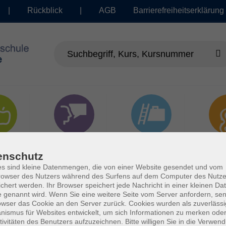
|
Rückblick
|
AGB
Barrierefreiheitserklärung
dheit
Sprachen
Beruf | IT
Musi
enschutz
s sind kleine Datenmengen, die von einer Website gesendet und vom
owser des Nutzers während des Surfens auf dem Computer des Nutze
chert werden. Ihr Browser speichert jede Nachricht in einer kleinen Dat
 genannt wird. Wenn Sie eine weitere Seite vom Server anfordern, se
owser das Cookie an den Server zurück. Cookies wurden als zuverlässi
ismus für Websites entwickelt, um sich Informationen zu merken oder
tivitäten des Benutzers aufzuzeichnen. Bitte willigen Sie in die Verwen