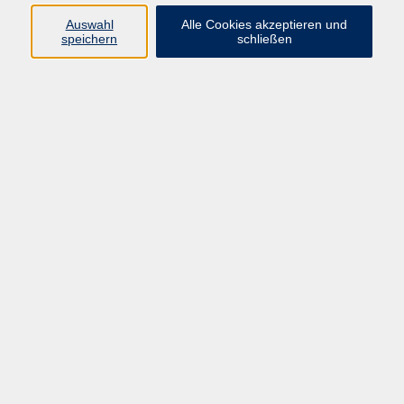
Auswahl
Alle Cookies akzeptieren und
speichern
schließen
Deutsch A1.1 Sommerkurs kompakt
Mo. 10.08.2026 09:00
Deutsch A2.1 Sommerkurs kompakt
Mo. 10.08.2026 09:00
Bad Homburg
Deutsch B1.1 Sommerkurs kompakt
Mo. 10.08.2026 09:00
Bad Homburg