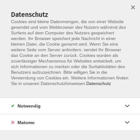
×
Datenschutz
Cookies sind kleine Datenmengen, die von einer Website
gesendet und vom Webbrowser des Nutzers während des
Surfens auf dem Computer des Nutzers gespeichert
Skip to main content
werden. Ihr Browser speichert jede Nachricht in einer
kleinen Datei, die Cookie genannt wird. Wenn Sie eine
weitere Seite vom Server anfordern, sendet Ihr Browser
das Cookie an den Server zurück. Cookies wurden als
Deutsch Sommerkurse
zuverlässiger Mechanismus für Websites entwickelt, um
sich Informationen zu merken oder die Surfaktivitäten des
Benutzers aufzuzeichnen. Bitte willigen Sie in die
Verwendung von Cookies ein. Weitere Informationen finden
Sie in unseren Datenschutzhinweisen.
Datenschutz
5 Kurse
Notwendig
zurück zu Deutsch als Fremdsprache
Matomo
Ergebnisse filtern