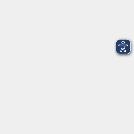
Volkshochschule-Musikschule Bad Homburg
Elisabethenstraße 4–8
61348 Bad Homburg v. d. Höhe
info@vhs-badhomburg.de
musikschule@vhs-badhomburg.de
Tel: 06172 23006
Fax: 06172 23009
Kontakt
Öffnungszeiten
Ansprechpartner