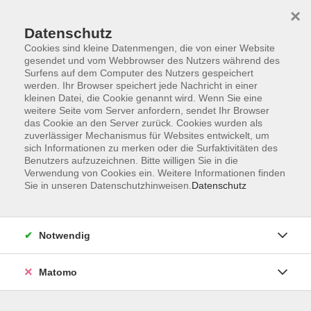
×
Datenschutz
Cookies sind kleine Datenmengen, die von einer Website
gesendet und vom Webbrowser des Nutzers während des
Surfens auf dem Computer des Nutzers gespeichert
Skip to main content
werden. Ihr Browser speichert jede Nachricht in einer
kleinen Datei, die Cookie genannt wird. Wenn Sie eine
weitere Seite vom Server anfordern, sendet Ihr Browser
Der Kurs konnte nicht gefunden werden.
das Cookie an den Server zurück. Cookies wurden als
zuverlässiger Mechanismus für Websites entwickelt, um
sich Informationen zu merken oder die Surfaktivitäten des
Benutzers aufzuzeichnen. Bitte willigen Sie in die
Verwendung von Cookies ein. Weitere Informationen finden
Sie in unseren Datenschutzhinweisen.
Datenschutz
Programm
Notwendig
Gesellschaft
Matomo
Kunst | Kultur
Gesundheit