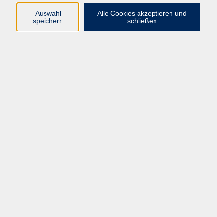
Sprachen
Auswahl
Alle Cookies akzeptieren und
Beruf | IT
speichern
schließen
Musikschule
Bildungsurlaube
Standorte
Service
Startseite
Über uns
Kontakt & Service
|
Rückblick
|
AGB