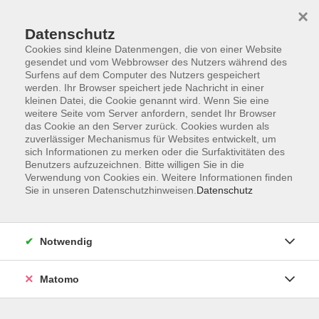
×
Datenschutz
Cookies sind kleine Datenmengen, die von einer Website
gesendet und vom Webbrowser des Nutzers während des
Surfens auf dem Computer des Nutzers gespeichert
Skip to main content
werden. Ihr Browser speichert jede Nachricht in einer
kleinen Datei, die Cookie genannt wird. Wenn Sie eine
weitere Seite vom Server anfordern, sendet Ihr Browser
Der Kurs konnte nicht gefunden werden.
das Cookie an den Server zurück. Cookies wurden als
zuverlässiger Mechanismus für Websites entwickelt, um
sich Informationen zu merken oder die Surfaktivitäten des
Benutzers aufzuzeichnen. Bitte willigen Sie in die
Verwendung von Cookies ein. Weitere Informationen finden
Sie in unseren Datenschutzhinweisen.
Datenschutz
Programm
Notwendig
Gesellschaft
Matomo
Kunst | Kultur
Gesundheit