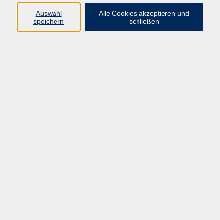
Sprachen
Auswahl
Alle Cookies akzeptieren und
Beruf | IT
speichern
schließen
Musikschule
Bildungsurlaube
Standorte
Service
Startseite
Über uns
Kontakt & Service
|
Rückblick
|
AGB