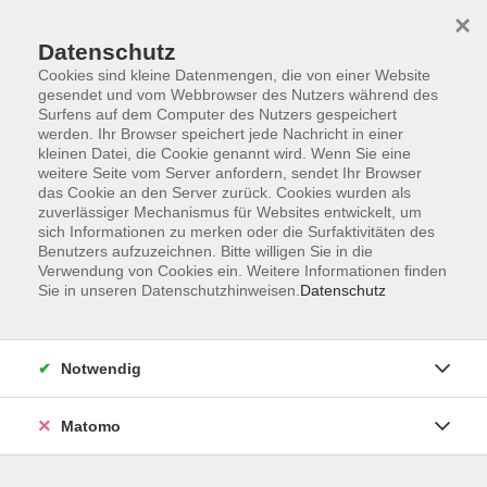
×
Datenschutz
Cookies sind kleine Datenmengen, die von einer Website
gesendet und vom Webbrowser des Nutzers während des
Surfens auf dem Computer des Nutzers gespeichert
Skip to main content
werden. Ihr Browser speichert jede Nachricht in einer
kleinen Datei, die Cookie genannt wird. Wenn Sie eine
weitere Seite vom Server anfordern, sendet Ihr Browser
Der Kurs konnte nicht gefunden werden.
das Cookie an den Server zurück. Cookies wurden als
zuverlässiger Mechanismus für Websites entwickelt, um
sich Informationen zu merken oder die Surfaktivitäten des
Benutzers aufzuzeichnen. Bitte willigen Sie in die
Verwendung von Cookies ein. Weitere Informationen finden
Sie in unseren Datenschutzhinweisen.
Datenschutz
Programm
Notwendig
Gesellschaft
Matomo
Kunst | Kultur
Gesundheit