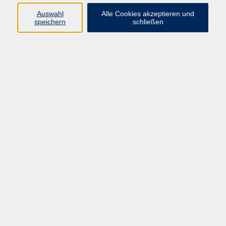
Sprachen
Auswahl
Alle Cookies akzeptieren und
Beruf | IT
speichern
schließen
Musikschule
Bildungsurlaube
Standorte
Service
Startseite
Über uns
Kontakt & Service
|
Rückblick
|
AGB