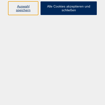
die Sprachfertigkeiten europaweit in sechs
Niveaustufen gliedert: A1, A2, B1, B2, C1, C2.
Auswahl
Alle Cookies akzeptieren und
speichern
schließen
Wenn Sie wissen möchten, welcher Kurs auf
welcher Stufe für Sie der passende ist, hier
finden Sie kostenlose Einstufungstests:
www.sprachtest.de
Auch die Verlage bieten eine Vielzahl von
Einstufungstests an, die auf die Lehrwerke
abgestimmt sind und unkompliziert online
durchgeführt werden können, z.B. beim Klett-
Verlag.
Gerne beraten wir Sie auch persönlich unter
der Durchwahl 06172/ 9257-22.
Kurse nach Themen
Bildungsurlaub Englisch
1
Englisch A1
3