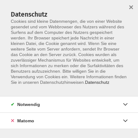
×
Datenschutz
Cookies sind kleine Datenmengen, die von einer Website
gesendet und vom Webbrowser des Nutzers während des
Surfens auf dem Computer des Nutzers gespeichert
Skip to main content
werden. Ihr Browser speichert jede Nachricht in einer
kleinen Datei, die Cookie genannt wird. Wenn Sie eine
weitere Seite vom Server anfordern, sendet Ihr Browser
das Cookie an den Server zurück. Cookies wurden als
Englisch
zuverlässiger Mechanismus für Websites entwickelt, um
sich Informationen zu merken oder die Surfaktivitäten des
Benutzers aufzuzeichnen. Bitte willigen Sie in die
Verwendung von Cookies ein. Weitere Informationen finden
Sie in unseren Datenschutzhinweisen.
Datenschutz
46 Kurse
Notwendig
zurück zu Sprachen
Matomo
Unsere Sprachkurse sind nach dem
Europäischen Referenzrahmen sortiert, der