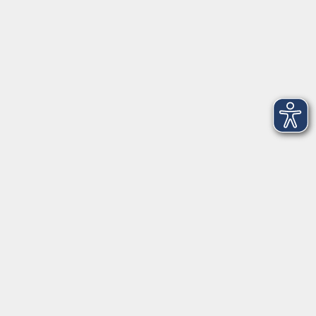
mehr laden
Programm
Gesellschaft
Kunst | Kultur
Gesundheit
Sprachen
Beruf | IT