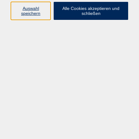
Sprachen
Auswahl
Alle Cookies akzeptieren und
Beruf | IT
speichern
schließen
Musikschule
Bildungsurlaube
Standorte
Service
Startseite
Über uns
Kontakt & Service
|
Rückblick
|
AGB