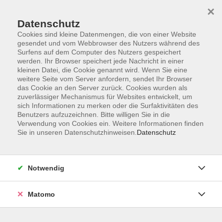
×
Datenschutz
Cookies sind kleine Datenmengen, die von einer Website
gesendet und vom Webbrowser des Nutzers während des
Surfens auf dem Computer des Nutzers gespeichert
Skip to main content
werden. Ihr Browser speichert jede Nachricht in einer
kleinen Datei, die Cookie genannt wird. Wenn Sie eine
weitere Seite vom Server anfordern, sendet Ihr Browser
Der Kurs konnte nicht gefunden werden.
das Cookie an den Server zurück. Cookies wurden als
zuverlässiger Mechanismus für Websites entwickelt, um
sich Informationen zu merken oder die Surfaktivitäten des
Benutzers aufzuzeichnen. Bitte willigen Sie in die
Verwendung von Cookies ein. Weitere Informationen finden
Sie in unseren Datenschutzhinweisen.
Datenschutz
Programm
Notwendig
Gesellschaft
Matomo
Kunst | Kultur
Gesundheit