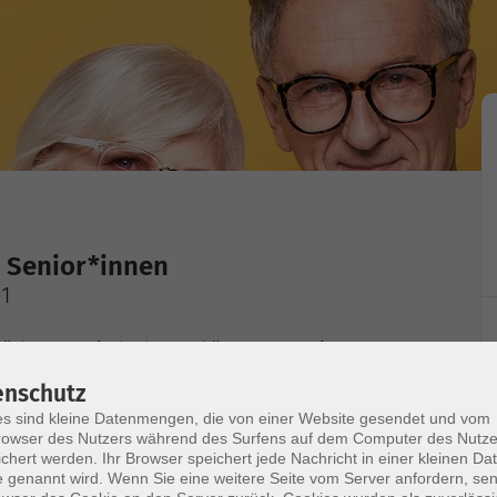
r Senior*innen
 1
 möchten es wieder besser können? Gemeinsam
 - Kenntnisse auf, wiederholen die Basisgrammatik
enschutz
en Lektionen darauf auf.
s sind kleine Datenmengen, die von einer Website gesendet und vom
owser des Nutzers während des Surfens auf dem Computer des Nutze
chert werden. Ihr Browser speichert jede Nachricht in einer kleinen Dat
 genannt wird. Wenn Sie eine weitere Seite vom Server anfordern, se