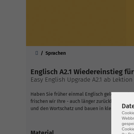
Sie sind hier:
Sprachen
Englisch A2.1 Wiedereinstieg fü
Easy English Upgrade A2.1 ab Lektion
Haben Sie früher einmal Englisch gelernt und
frischen wir Ihre - auch länger zurückliegenden
Dat
und den Wortschatz und bauen in kleinschrittig
Cookie
Webbr
gespei
Cookie
Material