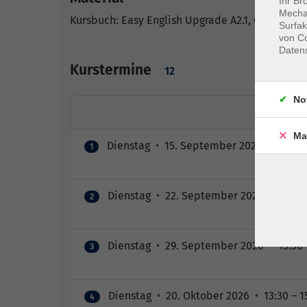
Ihr Br
Mechan
Kursbuch: Easy English Upgrade A2.1, Cornelsen
Surfak
von Co
Daten
Kurstermine
12
No
Ma
Dienstag
•
15. September 2026
•
13:30 
1
Dienstag
•
22. September 2026
•
13:30 
2
Dienstag
•
29. September 2026
•
13:30 
3
Dienstag
•
20. Oktober 2026
•
13:30 – 1
4