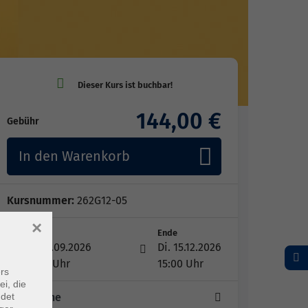
144,00 €
Gebühr
In den Warenkorb
Kursnummer:
262G12-05
×
Start
Ende
Di. 15.09.2026
Di. 15.12.2026
13:30 Uhr
15:00 Uhr
rs
ei, die
ndet
12 Termine