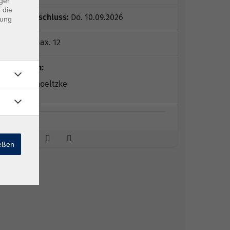
ger
 die
Anmeldeschluss:
Do. 10.09.2026
dung
Plätze:
max. 12
Dozent*in:
Ursel Schoeltzke
ießen