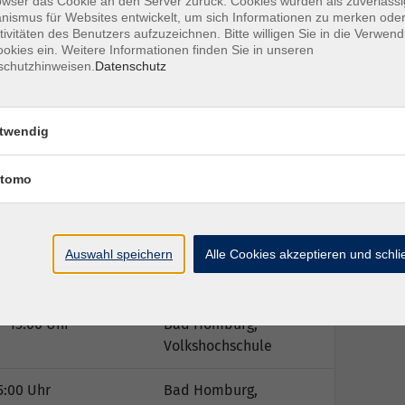
owser das Cookie an den Server zurück. Cookies wurden als zuverlässi
ismus für Websites entwickelt, um sich Informationen zu merken oder
 ISBN 978-3-06-520815-4
tivitäten des Benutzers aufzuzeichnen. Bitte willigen Sie in die Verwen
okies ein. Weitere Informationen finden Sie in unseren
schutzhinweisen.
Datenschutz
twendig
Ort / Raum
tomo
– 15:00 Uhr
Bad Homburg,
Volkshochschule
Auswahl speichern
Alle Cookies akzeptieren und schl
– 15:00 Uhr
Bad Homburg,
Volkshochschule
– 15:00 Uhr
Bad Homburg,
Volkshochschule
5:00 Uhr
Bad Homburg,