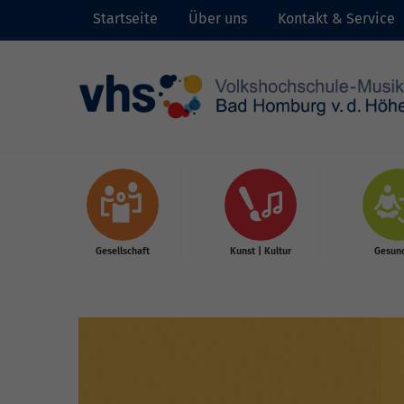
Startseite
Über uns
Kontakt & Service
Skip to main content
Gesellschaft
Kunst | Kultur
Gesund