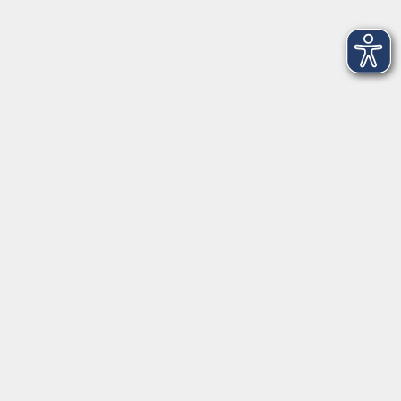
Anschrift
Volkshochschule-Musikschule Bad Homburg
Elisabethenstraße 4–8
61348 Bad Homburg v. d. Höhe
info@vhs-badhomburg.de
musikschule@vhs-badhomburg.de
Tel: 06172 23006
Fax: 06172 23009
Kontakt
Öffnungszeiten
Ansprechpartner