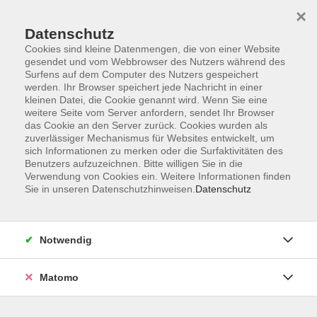
×
Datenschutz
Cookies sind kleine Datenmengen, die von einer Website
gesendet und vom Webbrowser des Nutzers während des
Surfens auf dem Computer des Nutzers gespeichert
Skip to main content
werden. Ihr Browser speichert jede Nachricht in einer
kleinen Datei, die Cookie genannt wird. Wenn Sie eine
weitere Seite vom Server anfordern, sendet Ihr Browser
das Cookie an den Server zurück. Cookies wurden als
zuverlässiger Mechanismus für Websites entwickelt, um
sich Informationen zu merken oder die Surfaktivitäten des
Benutzers aufzuzeichnen. Bitte willigen Sie in die
Verwendung von Cookies ein. Weitere Informationen finden
Sie in unseren Datenschutzhinweisen.
Datenschutz
Sie sind hier:
Sprachen
Notwendig
Englisch B2.1 am Nachmittag
Go for it! B2 ab Lektion 6
Matomo
Sie haben bereits gute Englischkenntnisse (nach