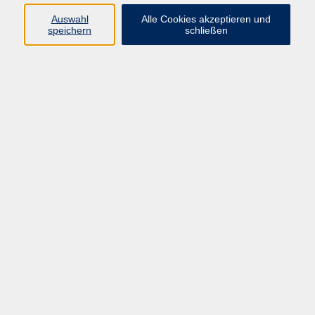
die mit dem Rentenalter endlich Zeit für einen Kurs
Auswahl
Alle Cookies akzeptieren und
haben. Wir sprechen viel über Themen wie Kultur,
speichern
schließen
Reisen oder das Alltagsleben allgemein. Der Kurs
arbeitet mit einem Lehrbuch, beschäftigt sich aber
auch viel mit der Lektüre unterschiedlichster Texte.
188,00 €
Gebühr
In den Warenkorb
Kursnummer:
262G16-15
Start
Ende
Di. 08.09.2026
Di. 15.12.2026
09:45 Uhr
12:00 Uhr