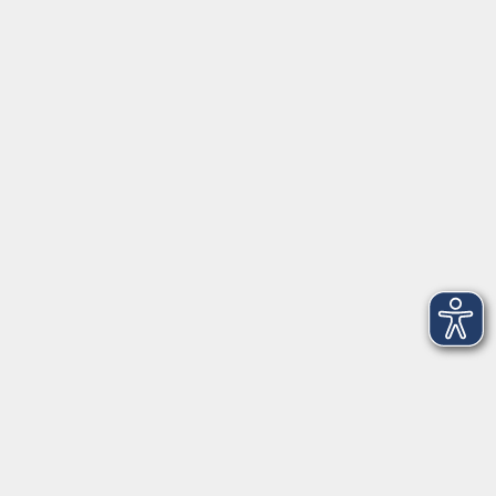
|
Rückblick
|
AGB
Barrierefreiheitserklärung
Datenschutzerklärung
Impressum
Widerruf
Anschrift
Volkshochschule-Musikschule Bad Homburg
Elisabethenstraße 4–8
61348 Bad Homburg v. d. Höhe
info@vhs-badhomburg.de