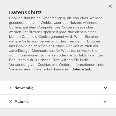
×
Datenschutz
Cookies sind kleine Datenmengen, die von einer Website
gesendet und vom Webbrowser des Nutzers während des
Surfens auf dem Computer des Nutzers gespeichert
Skip to main content
werden. Ihr Browser speichert jede Nachricht in einer
kleinen Datei, die Cookie genannt wird. Wenn Sie eine
weitere Seite vom Server anfordern, sendet Ihr Browser
das Cookie an den Server zurück. Cookies wurden als
zuverlässiger Mechanismus für Websites entwickelt, um
sich Informationen zu merken oder die Surfaktivitäten des
Benutzers aufzuzeichnen. Bitte willigen Sie in die
Verwendung von Cookies ein. Weitere Informationen finden
Sie in unseren Datenschutzhinweisen.
Datenschutz
Sie sind hier:
VHS für Ältere
Notwendig
Englisch B2 Endlich Zeit für Englisch
Matomo
Besonders geeignet für Teilnehmende mit
fortgeschrittenen Kenntnissen der englischen Sprache,