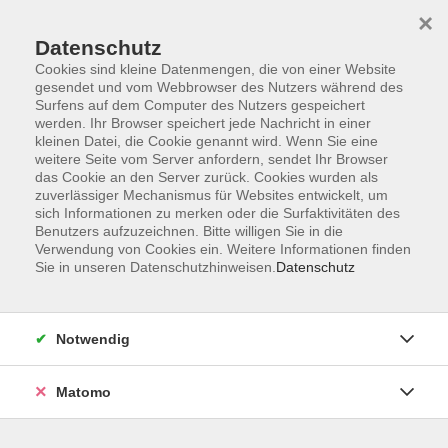
×
Datenschutz
Cookies sind kleine Datenmengen, die von einer Website
gesendet und vom Webbrowser des Nutzers während des
Surfens auf dem Computer des Nutzers gespeichert
Skip to main content
werden. Ihr Browser speichert jede Nachricht in einer
kleinen Datei, die Cookie genannt wird. Wenn Sie eine
weitere Seite vom Server anfordern, sendet Ihr Browser
Der Kurs konnte nicht gefunden werden.
das Cookie an den Server zurück. Cookies wurden als
zuverlässiger Mechanismus für Websites entwickelt, um
sich Informationen zu merken oder die Surfaktivitäten des
Benutzers aufzuzeichnen. Bitte willigen Sie in die
Verwendung von Cookies ein. Weitere Informationen finden
Sie in unseren Datenschutzhinweisen.
Datenschutz
Programm
Notwendig
Gesellschaft
Matomo
Kunst | Kultur
Gesundheit