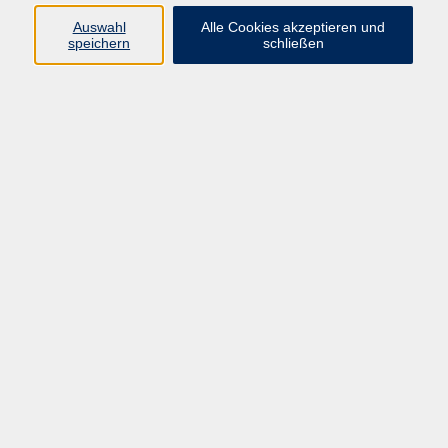
Sprachen
Auswahl
Alle Cookies akzeptieren und
Beruf | IT
speichern
schließen
Musikschule
Bildungsurlaube
Standorte
Service
Startseite
Über uns
Kontakt & Service
|
Rückblick
|
AGB